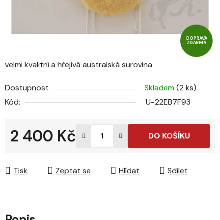
DOPRAVA
ZDARMA
velmi kvalitní a hřejivá australská surovina
Dostupnost
Skladem
(2 ks)
Kód:
U-22EB7F93
2 400 Kč
DO KOŠÍKU
Měrná cena:
Tisk
Zeptat se
Hlídat
Sdílet
Popis