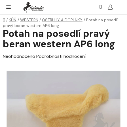
Přejít
Hledat
NÁK
KOŠ
na
obsah
Domů
/
KŮŇ
/
WESTERN
/
OSTRUHY A DOPLŇKY
/
Potah na posedlí
pravý beran western AP6 long
Potah na posedlí pravý
beran western AP6 long
Průměrné
Neohodnoceno
Podrobnosti hodnocení
hodnocení
produktu
je
0,0
z
5
hvězdiček.