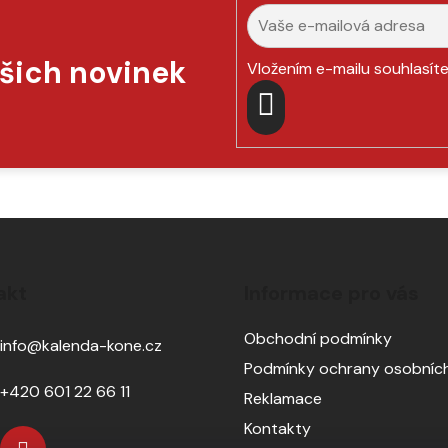
ašich novinek
Vložením e-mailu souhlasít
PŘIHLÁSIT
SE
akt
Informace pro vás
Obchodní podmínky
info
@
kalenda-kone.cz
Podmínky ochrany osobních
+420 601 22 66 11
Reklamace
Kontakty