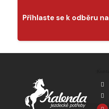
Přihlaste se k odběru n
Z
á
Kont
p
a
t
í