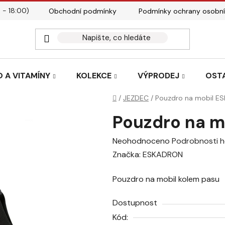
 - 18:00)
Obchodní podmínky
Podmínky ochrany osobní
Kontakty
Tabulky velik
 A VITAMÍNY
KOLEKCE
VÝPRODEJ
OST
Domů
/
JEZDEC
/
Pouzdro na mobil E
Pouzdro na 
Průměrné
Neohodnoceno
Podrobnosti 
hodnocení
Značka:
ESKADRON
produktu
Pouzdro na mobil kolem pasu
je
0,0
Dostupnost
z
Kód:
5