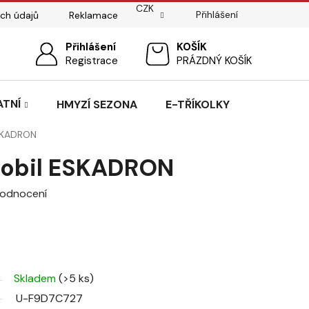
CZK
Přihlášení
ch údajů
Reklamace
ostí
Sedlářský servis
Přihlášení
Pasování sedel pro koně
NÁKUPNÍ
Registrace
PRÁZDNÝ KOŠÍK
KOŠÍK
ATNÍ
HMYZÍ SEZONA
E-TŘÍKOLKY
SKADRON
mobil ESKADRON
hodnocení
Skladem
(>5 ks)
U-F9D7C727