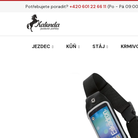
Přejít
Potřebujete poradit?
+420 601 22 66 11
(Po - Pá 09:00
na
obsah
JEZDEC
KŮŇ
STÁJ
KRMIVO