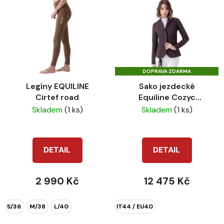
DOPRAVA ZDARMA
Legíny EQUILINE
Sako jezdecké
Cirtef road
Equiline Cozyc
brown/lion
Skladem
(1 ks)
Skladem
(1 ks)
DETAIL
DETAIL
2 990 Kč
12 475 Kč
S/36
M/38
L/40
IT44 / EU40