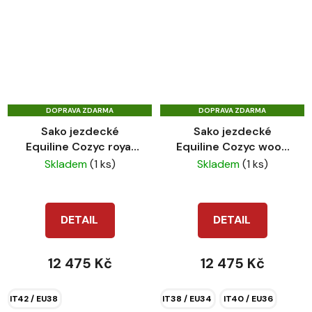
DOPRAVA ZDARMA
DOPRAVA ZDARMA
Sako jezdecké
Sako jezdecké
Equiline Cozyc royal
Equiline Cozyc wood
blue
violet
Skladem
(1 ks)
Skladem
(1 ks)
DETAIL
DETAIL
12 475 Kč
12 475 Kč
IT42 / EU38
IT38 / EU34
IT40 / EU36