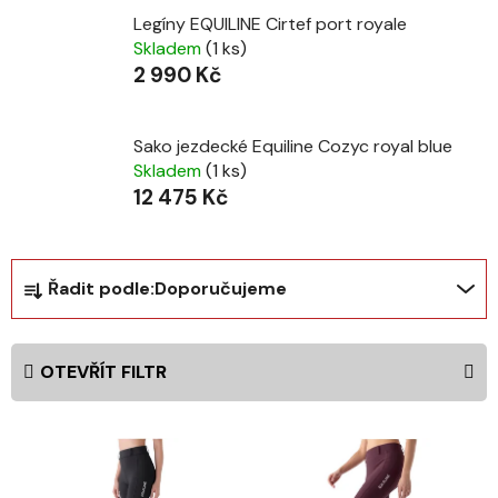
Legíny EQUILINE Cirtef port royale
Skladem
(1 ks)
2 990 Kč
Sako jezdecké Equiline Cozyc royal blue
Skladem
(1 ks)
12 475 Kč
Ř
Řadit podle:
Doporučujeme
a
z
e
OTEVŘÍT FILTR
n
í
V
p
ý
r
p