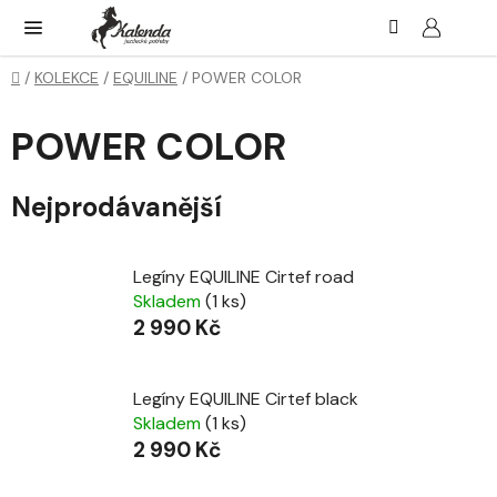
Přejít
Hledat
NÁK
KOŠ
na
obsah
Domů
/
KOLEKCE
/
EQUILINE
/
POWER COLOR
POWER COLOR
Nejprodávanější
Legíny EQUILINE Cirtef road
Skladem
(1 ks)
2 990 Kč
Legíny EQUILINE Cirtef black
Skladem
(1 ks)
2 990 Kč