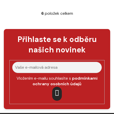
6
položek celkem
O
v
l
á
Přihlaste se k odběru
d
a
našich novinek
c
í
p
r
v
k
Vložením e-mailu souhlasíte s
podmínkami
y
ochrany osobních údajů
v
ý
p
PŘIHLÁSIT
i
SE
s