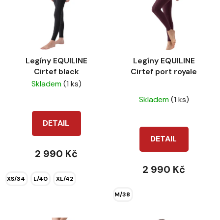
o
i
d
s
u
p
k
r
t
Legíny EQUILINE
Legíny EQUILINE
o
ů
Cirtef black
Cirtef port royale
d
Skladem
(1 ks)
u
Průměrné
k
Skladem
(1 ks)
hodnocení
t
produktu
DETAIL
ů
je
DETAIL
5,0
2 990 Kč
z
2 990 Kč
5
XS/34
L/40
XL/42
hvězdiček.
M/38