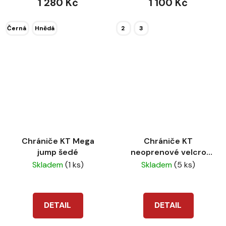
1 280 Kč
1 100 Kč
Černá
Hnědá
2
3
Chrániče KT Mega
Chrániče KT
jump šedé
neoprenové velcro
přední
Skladem
(1 ks)
Skladem
(5 ks)
DETAIL
DETAIL