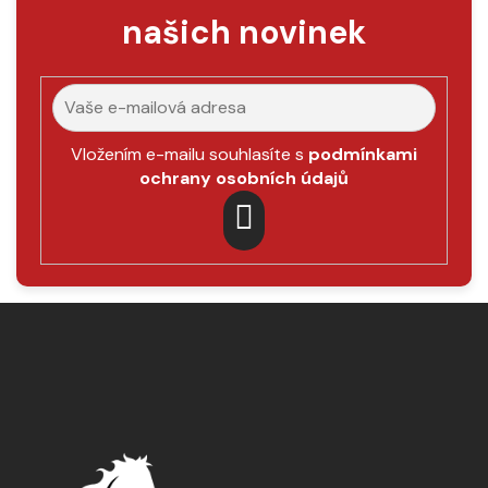
v
našich novinek
k
y
v
ý
p
Vložením e-mailu souhlasíte s
podmínkami
i
ochrany osobních údajů
s
u
PŘIHLÁSIT
SE
Z
á
p
a
t
í