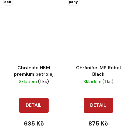
cob
pony
Chrániče HKM
Chrániče IMP Rebel
premium petrolej
Black
Skladem
(1 ks)
Skladem
(1 ks)
DETAIL
DETAIL
635 Kč
875 Kč