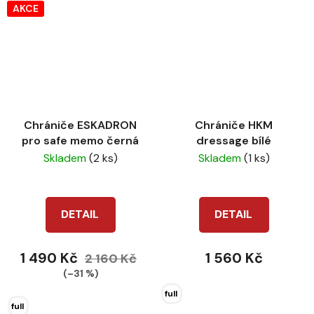
AKCE
Chrániče ESKADRON
Chrániče HKM
pro safe memo černá
dressage bílé
Skladem
(2 ks)
Skladem
(1 ks)
DETAIL
DETAIL
1 490 Kč
1 560 Kč
2 160 Kč
(–31 %)
full
full