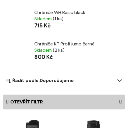
Chrániče WH Basic black
Skladem
(1 ks)
715 Kč
Chrániče KT Profi jump černé
Skladem
(2 ks)
800 Kč
Ř
Řadit podle:
Doporučujeme
a
z
e
OTEVŘÍT FILTR
n
í
V
p
ý