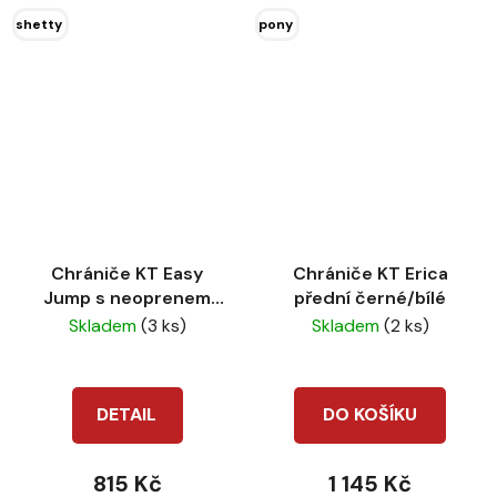
shetty
pony
Chrániče KT Easy
Chrániče KT Erica
Jump s neoprenem
přední černé/bílé
černé full
Skladem
(3 ks)
Skladem
(2 ks)
DETAIL
DO KOŠÍKU
815 Kč
1 145 Kč