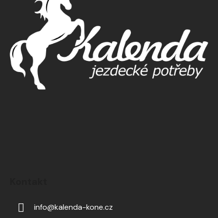
Kontakt
info
@
kalenda-kone.cz