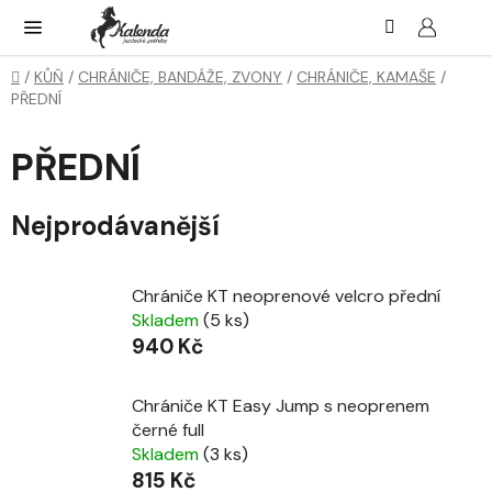
Přejít
Hledat
NÁK
KOŠ
na
obsah
Domů
/
KŮŇ
/
CHRÁNIČE, BANDÁŽE, ZVONY
/
CHRÁNIČE, KAMAŠE
/
PŘEDNÍ
PŘEDNÍ
Nejprodávanější
Chrániče KT neoprenové velcro přední
Skladem
(5 ks)
940 Kč
Chrániče KT Easy Jump s neoprenem
černé full
Skladem
(3 ks)
815 Kč