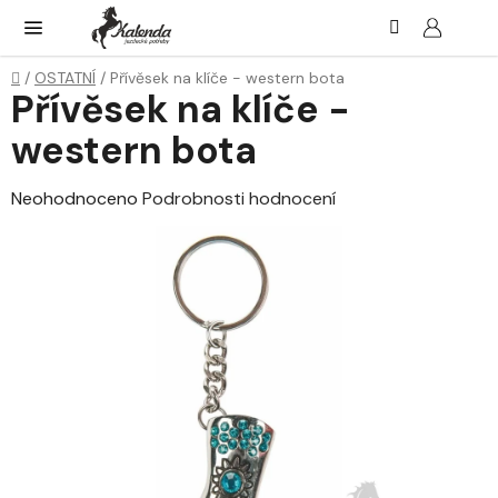
Přejít
Hledat
NÁK
KOŠ
na
obsah
Domů
/
OSTATNÍ
/
Přívěsek na klíče - western bota
Přívěsek na klíče -
western bota
Průměrné
Neohodnoceno
Podrobnosti hodnocení
hodnocení
produktu
je
0,0
z
5
hvězdiček.