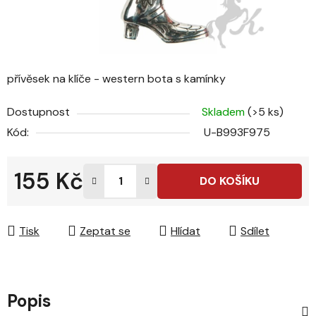
přívěsek na klíče - western bota s kamínky
Dostupnost
Skladem
(>5 ks)
Kód:
U-B993F975
155 Kč
DO KOŠÍKU
Měrná cena:
Tisk
Zeptat se
Hlídat
Sdílet
Popis