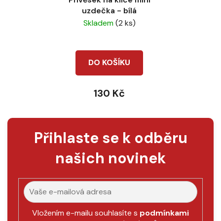
uzdečka - bílá
Skladem
(2 ks)
DO KOŠÍKU
130 Kč
Přihlaste se k odběru
našich novinek
Vložením e-mailu souhlasíte s
podmínkami