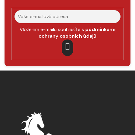
Vložením e-mailu souhlasíte s
podmínkami
ochrany osobních údajů
PŘIHLÁSIT
SE
Z
á
p
a
t
í