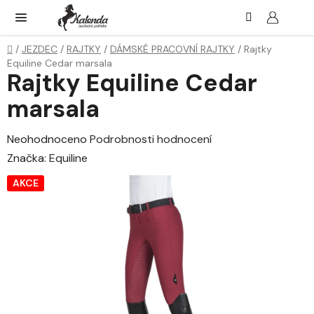
Přejít
Hledat
NÁK
KOŠ
na
obsah
Domů
/
JEZDEC
/
RAJTKY
/
DÁMSKÉ PRACOVNÍ RAJTKY
/
Rajtky
Equiline Cedar marsala
Rajtky Equiline Cedar
marsala
Průměrné
Neohodnoceno
Podrobnosti hodnocení
hodnocení
Značka:
Equiline
produktu
AKCE
je
0,0
z
5
hvězdiček.