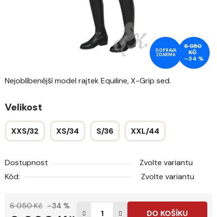
6 050
DOPRAVA
KČ
ZDARMA
–34 %
Nejoblíbenější model rajtek Equiline, X-Grip sed.
Velikost
XXS/32
XS/34
S/36
XXL/44
Dostupnost
Zvolte variantu
Kód:
Zvolte variantu
6 050 Kč
–34 %
DO KOŠÍKU