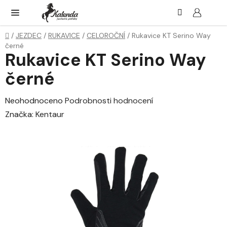
Přejít
Hledat
NÁK
KOŠ
na
obsah
Domů
/
JEZDEC
/
RUKAVICE
/
CELOROČNÍ
/
Rukavice KT Serino Way
černé
Rukavice KT Serino Way
černé
Průměrné
Neohodnoceno
Podrobnosti hodnocení
hodnocení
Značka:
Kentaur
produktu
je
0,0
z
5
hvězdiček.