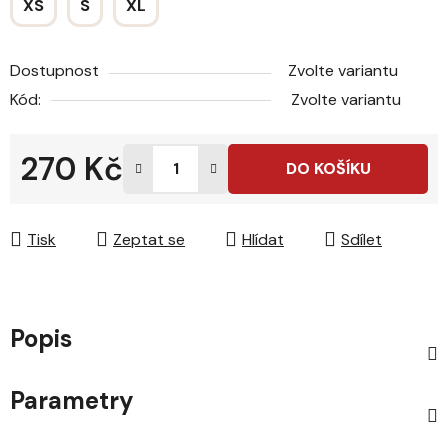
XS
S
XL
Dostupnost
Zvolte variantu
Kód:
Zvolte variantu
270 Kč
DO KOŠÍKU
Měrná cena:
Tisk
Zeptat se
Hlídat
Sdílet
Popis
Parametry