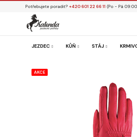
Přejít
Potřebujete poradit?
+420 601 22 66 11
(Po - Pá 09:00
na
obsah
JEZDEC
KŮŇ
STÁJ
KRMIVO
AKCE