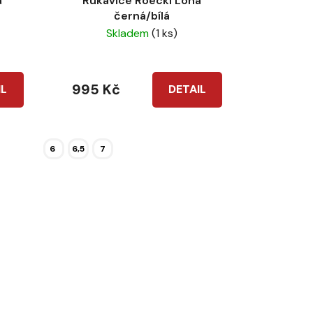
a
Rukavice Roeckl Lona
černá/bílá
Skladem
(1 ks)
995 Kč
IL
DETAIL
6
6,5
7