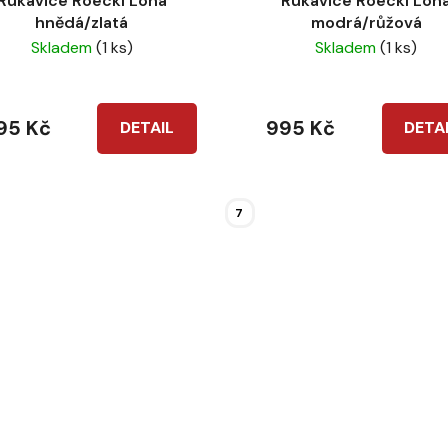
Rukavice Roeckl Lona
Rukavice Roeckl Lon
hnědá/zlatá
modrá/růžová
Skladem
(1 ks)
Skladem
(1 ks)
95 Kč
995 Kč
DETAIL
DETA
7