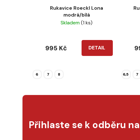
Rukavice Roeckl Lona
Ru
modrá/bílá
Skladem
(1 ks)
995 Kč
9
DETAIL
6
7
8
6,5
7
Přihlaste se k odběru n