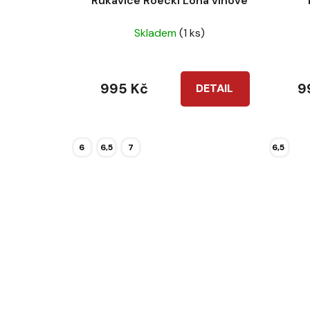
Rukavice Roeckl Lona vínové
Skladem
(1 ks)
995 Kč
9
DETAIL
6
6,5
7
6,5