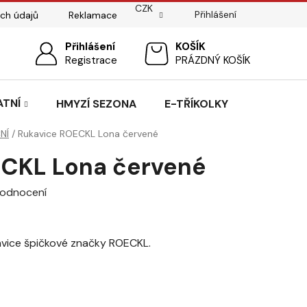
CZK
Přihlášení
ch údajů
Reklamace
ostí
Sedlářský servis
Přihlášení
Pasování sedel pro koně
NÁKUPNÍ
Registrace
PRÁZDNÝ KOŠÍK
KOŠÍK
ATNÍ
HMYZÍ SEZONA
E-TŘÍKOLKY
NÍ
/
Rukavice ROECKL Lona červené
ECKL Lona červené
hodnocení
kavice špičkové značky ROECKL.