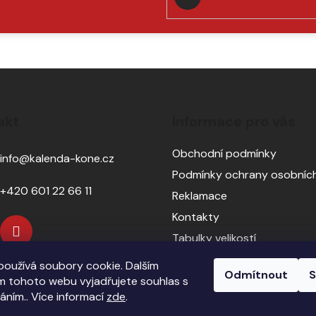
PŘIHLÁSIT
SE
akt
Informace pro vás
Obchodní podmínky
info
@
kalenda-kone.cz
Podmínky ochrany osobních
+420 601 22 66 11
Reklamace
Kontakty
Tabulky velikostí
Sedlářský servis
oužívá soubory cookie. Dalším
Odmítnout
S
Pasování sedel pro koně
 tohoto webu vyjadřujete souhlas s
váním.. Více informací
zde
.