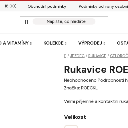
 - 18:00)
Obchodní podmínky
Podmínky ochrany osobní
Kontakty
Tabulky velik
 A VITAMÍNY
KOLEKCE
VÝPRODEJ
OST
Domů
/
JEZDEC
/
RUKAVICE
/
CELOROČ
Rukavice RO
Průměrné
Neohodnoceno
Podrobnosti 
hodnocení
Značka:
ROECKL
produktu
Velmi příjemné a kontaktní ru
je
0,0
Velikost
z
5