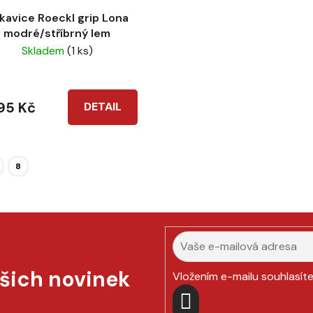
kavice Roeckl grip Lona
modré/stříbrný lem
Skladem
(1 ks)
95 Kč
DETAIL
8
ašich novinek
Vložením e-mailu souhlasít