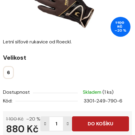
1 100
KČ
–20 %
Letní síťové rukavice od Roeckl.
Velikost
6
Dostupnost
Skladem
(1 ks)
Kód:
3301-249-790-6
1 100 Kč
–20 %
DO KOŠÍKU
880 Kč