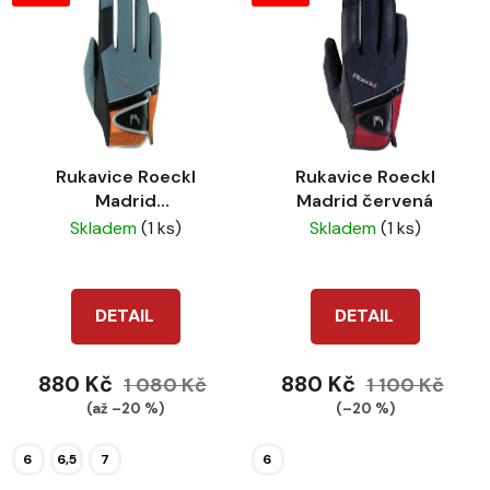
Rukavice Roeckl
Rukavice Roeckl
Madrid
Madrid červená
šedá/oranžová
Skladem
(1 ks)
Skladem
(1 ks)
DETAIL
DETAIL
880 Kč
880 Kč
1 080 Kč
1 100 Kč
(až –20 %)
(–20 %)
6
6,5
7
6