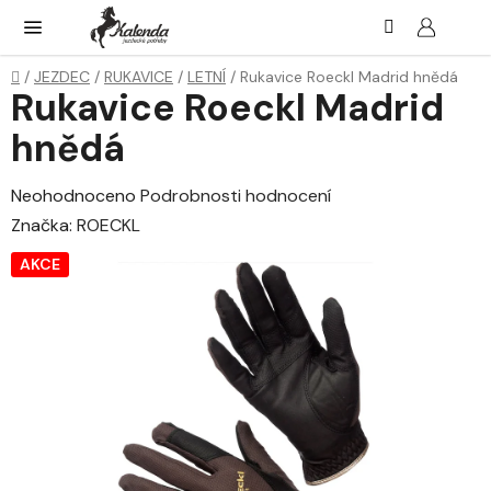
Přejít
Hledat
NÁK
KOŠ
na
obsah
Domů
/
JEZDEC
/
RUKAVICE
/
LETNÍ
/
Rukavice Roeckl Madrid hnědá
Rukavice Roeckl Madrid
hnědá
Průměrné
Neohodnoceno
Podrobnosti hodnocení
hodnocení
Značka:
ROECKL
produktu
AKCE
je
0,0
z
5
hvězdiček.