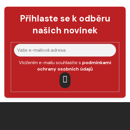
Přihlaste se k odběru
našich novinek
Vložením e-mailu souhlasíte s
podmínkami
ochrany osobních údajů
PŘIHLÁSIT
SE
Z
á
p
a