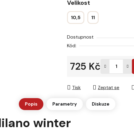
Velikost
hvězdiček.
10,5
11
Dostupnost
Kód:
725 Kč
Měrná cena:
Tisk
Zeptat se
Popis
Parametry
Diskuze
ilano winter