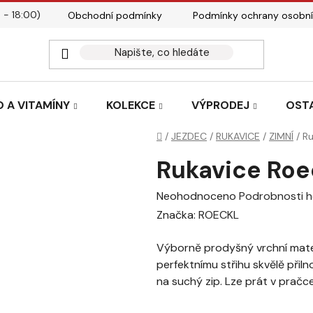
 - 18:00)
Obchodní podmínky
Podmínky ochrany osobní
Kontakty
Tabulky velik
 A VITAMÍNY
KOLEKCE
VÝPRODEJ
OST
Domů
/
JEZDEC
/
RUKAVICE
/
ZIMNÍ
/
Ru
Rukavice Roe
Průměrné
Neohodnoceno
Podrobnosti 
hodnocení
Značka:
ROECKL
produktu
Výborně prodyšný vrchní materi
je
perfektnímu střihu skvělě přil
0,0
na suchý zip. Lze prát v pračc
z
5