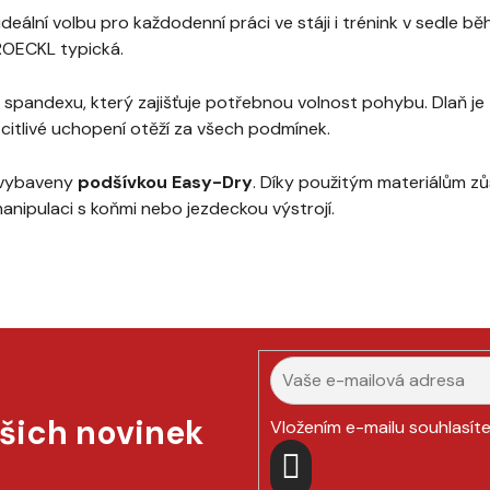
ideální volbu pro každodenní práci ve stáji i trénink v sedle
 ROECKL typická.
o spandexu, který zajišťuje potřebnou volnost pohybu. Dlaň j
citlivé uchopení otěží za všech podmínek.
e vybaveny
podšívkou Easy-Dry
. Díky použitým materiálům zů
anipulaci s koňmi nebo jezdeckou výstrojí.
ašich novinek
Vložením e-mailu souhlasít