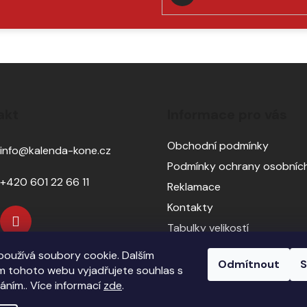
PŘIHLÁSIT
SE
akt
Informace pro vás
Obchodní podmínky
info
@
kalenda-kone.cz
Podmínky ochrany osobních
+420 601 22 66 11
Reklamace
Kontakty
Tabulky velikostí
Sedlářský servis
oužívá soubory cookie. Dalším
Odmítnout
S
Pasování sedel pro koně
 tohoto webu vyjadřujete souhlas s
váním.. Více informací
zde
.