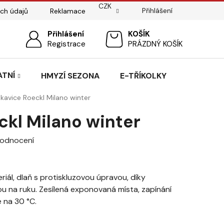
CZK
Přihlášení
ch údajů
Reklamace
ostí
Sedlářský servis
Přihlášení
Pasování sedel pro koně
NÁKUPNÍ
Registrace
PRÁZDNÝ KOŠÍK
KOŠÍK
ATNÍ
HMYZÍ SEZONA
E-TŘÍKOLKY
kavice Roeckl Milano winter
ckl Milano winter
hodnocení
ál, dlaň s protiskluzovou úpravou, díky
nou na ruku. Zesílená exponovaná místa, zapínání
e na 30 °C.