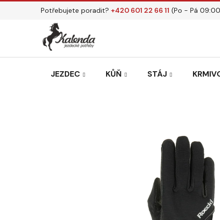
Přejít
Potřebujete poradit?
+420 601 22 66 11
(Po - Pá 09:00
na
obsah
JEZDEC
KŮŇ
STÁJ
KRMIVO