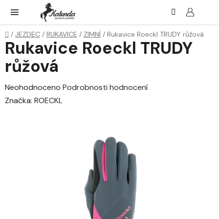
Přejít
Hledat
NÁK
KOŠ
na
obsah
Domů
/
JEZDEC
/
RUKAVICE
/
ZIMNÍ
/
Rukavice Roeckl TRUDY růžová
Rukavice Roeckl TRUDY
růžová
Průměrné
Neohodnoceno
Podrobnosti hodnocení
hodnocení
Značka:
ROECKL
produktu
je
0,0
z
5
hvězdiček.