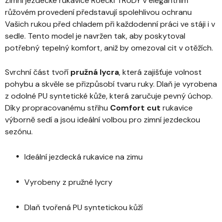
Zimní jezdecké rukavice Roeckl TRUDY v elegantním
růžovém provedení představují spolehlivou ochranu
Vašich rukou před chladem při každodenní práci ve stáji i v
sedle. Tento model je navržen tak, aby poskytoval
potřebný tepelný komfort, aniž by omezoval cit v otěžích.
Svrchní část tvoří
pružná lycra
, která zajišťuje volnost
pohybu a skvěle se přizpůsobí tvaru ruky. Dlaň je vyrobena
z odolné PU syntetické kůže, která zaručuje pevný úchop.
Díky propracovanému střihu
Comfort cut
rukavice
výborně sedí a jsou ideální volbou pro zimní jezdeckou
sezónu.
Ideální jezdecká rukavice na zimu
Vyrobeny z pružné lycry
Dlaň tvořená PU syntetickou kůží