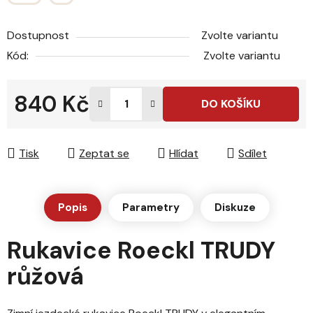
Dostupnost
Zvolte variantu
Kód:
Zvolte variantu
840 Kč
DO KOŠÍKU
Měrná cena:
Tisk
Zeptat se
Hlídat
Sdílet
Popis
Parametry
Diskuze
Rukavice Roeckl TRUDY
růžová