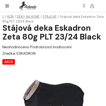
Přejít
Hledat
NÁK
KOŠ
na
obsah
Domů
/
KŮŇ
/
DEKY NA KONĚ
/
STÁJOVÉ
/
Stájová deka Eskadron Zeta
80g PLT 23/24 Black
Stájová deka Eskadron
Zeta 80g PLT 23/24 Black
Průměrné
Neohodnoceno
Podrobnosti hodnocení
hodnocení
Značka:
ESKADRON
produktu
AKCE
je
0,0
z
5
hvězdiček.