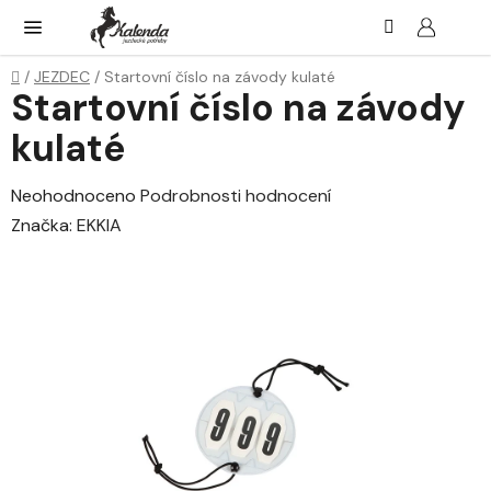
Přejít
Hledat
NÁK
KOŠ
na
obsah
Domů
/
JEZDEC
/
Startovní číslo na závody kulaté
Startovní číslo na závody
kulaté
Průměrné
Neohodnoceno
Podrobnosti hodnocení
hodnocení
Značka:
EKKIA
produktu
je
0,0
z
5
hvězdiček.