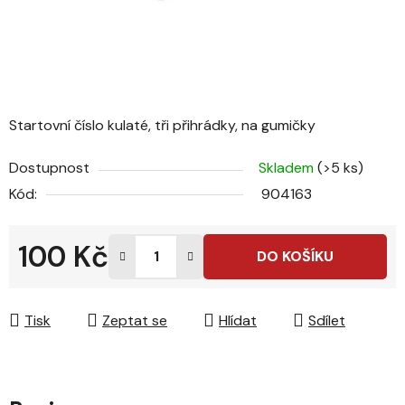
Startovní číslo kulaté, tři přihrádky, na gumičky
Dostupnost
Skladem
(>5 ks)
Kód:
904163
100 Kč
DO KOŠÍKU
Měrná cena:
Tisk
Zeptat se
Hlídat
Sdílet