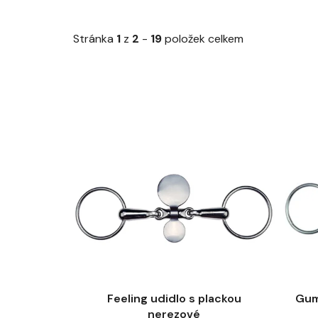
Stránka
1
z
2
-
19
položek celkem
V
ý
p
i
s
p
r
o
d
u
Feeling udidlo s plackou
Gum
k
nerezové