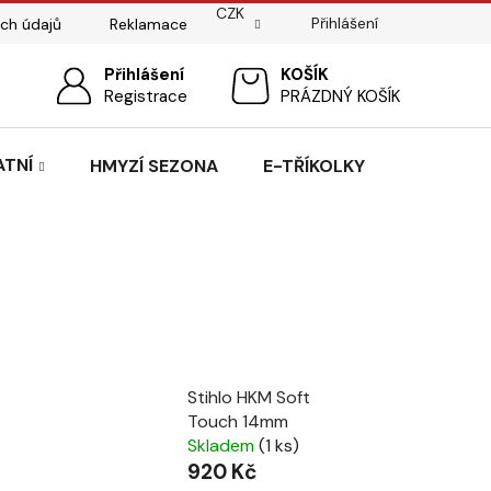
CZK
Přihlášení
ch údajů
Reklamace
ostí
Sedlářský servis
Přihlášení
Pasování sedel pro koně
NÁKUPNÍ
Registrace
PRÁZDNÝ KOŠÍK
KOŠÍK
ATNÍ
HMYZÍ SEZONA
E-TŘÍKOLKY
Stihlo HKM Soft
Touch 14mm
Skladem
(1 ks)
920 Kč