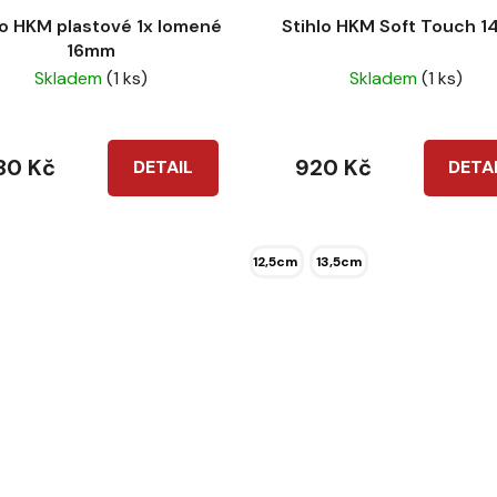
lo HKM plastové 1x lomené
Stihlo HKM Soft Touch 
16mm
Skladem
(1 ks)
Skladem
(1 ks)
80 Kč
920 Kč
DETAIL
DETA
12,5cm
13,5cm