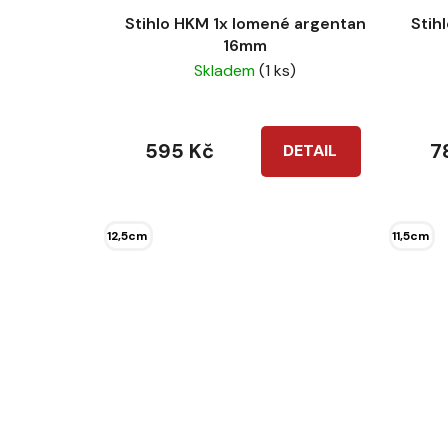
Stihlo HKM 1x lomené argentan
Stih
16mm
Skladem
(1 ks)
595 Kč
7
DETAIL
12,5cm
11,5cm