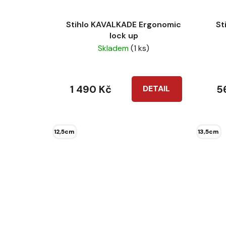
Stihlo KAVALKADE Ergonomic
St
lock up
Skladem
(1 ks)
1 490 Kč
5
DETAIL
12,5cm
13,5cm