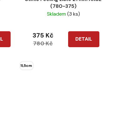
(780-375)
Skladem
(3 ks)
375 Kč
IL
DETAIL
780 Kč
11,5cm