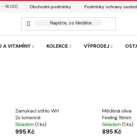
 - 18:00)
Obchodní podmínky
Podmínky ochrany osobní
Kontakty
Tabulky velik
 A VITAMÍNY
KOLEKCE
VÝPRODEJ
OST
Zamykací stihlo WH
Měděná oliva
2x lomenné
Feeling 16mm
Skladem
(1 ks)
Skladem
(1 ks)
995 Kč
895 Kč