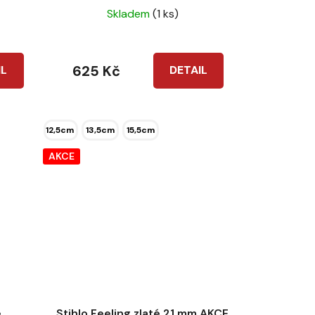
Skladem
(1 ks)
625 Kč
IL
DETAIL
12,5cm
13,5cm
15,5cm
AKCE
é
Stihlo Feeling zlaté 21 mm AKCE