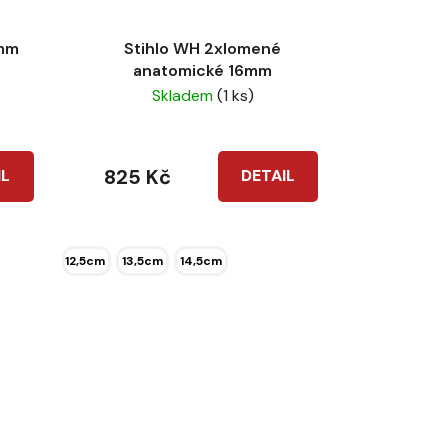
8mm
Stihlo WH 2xlomené
anatomické 16mm
Skladem
(1 ks)
825 Kč
IL
DETAIL
12,5cm
13,5cm
14,5cm