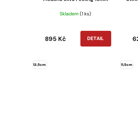
Skladem
(1 ks)
895 Kč
6
DETAIL
13,5cm
11,5cm