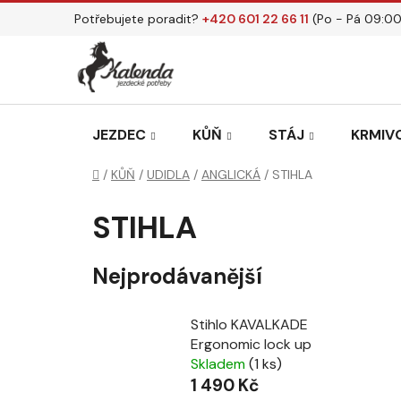
Přejít
Potřebujete poradit?
+420 601 22 66 11
(Po - Pá 09:00
na
obsah
JEZDEC
KŮŇ
STÁJ
KRMIVO
Domů
/
KŮŇ
/
UDIDLA
/
ANGLICKÁ
/
STIHLA
STIHLA
Nejprodávanější
Stihlo KAVALKADE
Ergonomic lock up
Skladem
(1 ks)
1 490 Kč