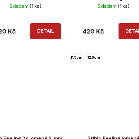
Skladem
(1 ks)
Skladem
(1 ks)
20 Kč
420 Kč
DETAIL
DETA
11,5cm
12,5cm
lo Feeling 2x lomené 21mm
Stihlo Feeling lomen