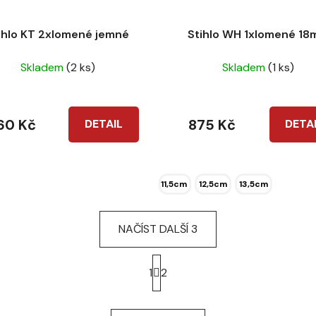
ihlo KT 2xlomené jemné
Stihlo WH 1xlomené 1
Skladem
(2 ks)
Skladem
(1 ks)
60 Kč
875 Kč
DETAIL
DETA
11,5cm
12,5cm
13,5cm
NAČÍST DALŠÍ 3
S
t
1
2
r
O
á
v
n