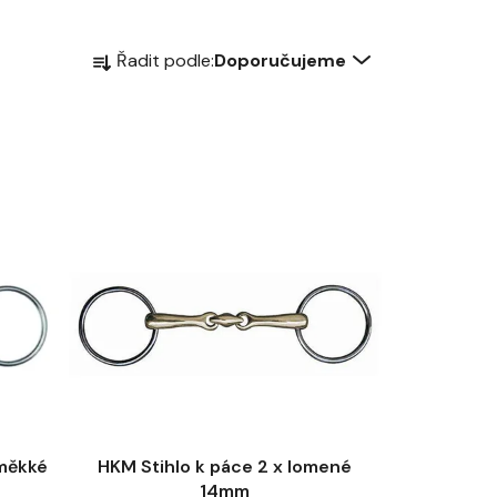
Ř
Řadit podle:
Doporučujeme
a
z
e
n
í
p
r
o
d
u
k
t
ů
měkké
HKM Stihlo k páce 2 x lomené
14mm