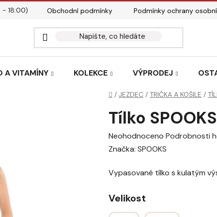
 - 18:00)
Obchodní podmínky
Podmínky ochrany osobní
Kontakty
Tabulky velik
 A VITAMÍNY
KOLEKCE
VÝPRODEJ
OST
Domů
/
JEZDEC
/
TRIČKA A KOŠILE
/
TÍ
Tílko SPOOKS
Průměrné
Neohodnoceno
Podrobnosti 
hodnocení
Značka:
SPOOKS
produktu
Vypasované tílko s kulatým vý
je
0,0
Velikost
z
5