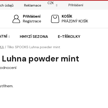
CZK
Přihlášení
ch údajů
Reklamace
ostí
Sedlářský servis
Přihlášení
Pasování sedel pro koně
NÁKUPNÍ
Registrace
PRÁZDNÝ KOŠÍK
KOŠÍK
ATNÍ
HMYZÍ SEZONA
E-TŘÍKOLKY
LKA
/
Tílko SPOOKS Luhna powder mint
 Luhna powder mint
hodnocení
střihem.