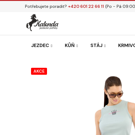
Přejít
Potřebujete poradit?
+420 601 22 66 11
(Po - Pá 09:00
na
obsah
JEZDEC
KŮŇ
STÁJ
KRMIVO
AKCE