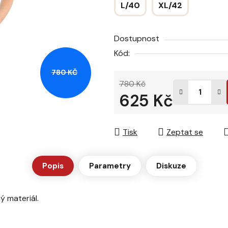
L/40
XL/42
hvězdiček.
Dostupnost
Kód:
780 KČ
780 Kč
625 Kč
Měrná cena:
Tisk
Zeptat se
Popis
Parametry
Diskuze
ý materiál.