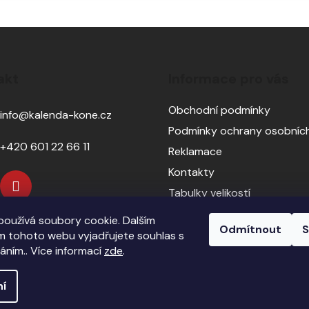
akt
Informace pro vás
Obchodní podmínky
info
@
kalenda-kone.cz
Podmínky ochrany osobních
+420 601 22 66 11
Reklamace
Kontakty
Tabulky velikostí
Sedlářský servis
oužívá soubory cookie. Dalším
Odmítnout
S
Pasování sedel pro koně
 tohoto webu vyjadřujete souhlas s
váním.. Více informací
zde
.
ní
echna práva vyhrazena.