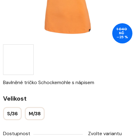
1 040
KČ
–25 %
Bavlněné tričko Schockemöhle s nápisem
Velikost
S/36
M/38
Dostupnost
Zvolte variantu