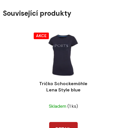
Související produkty
AKCE
Tričko Schockemöhle
Lena Style blue
Průměrné
Skladem
(1 ks)
hodnocení
produktu
je