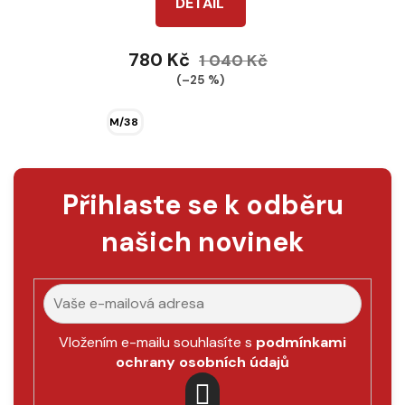
DETAIL
4,0
z
780 Kč
1 040 Kč
5
(–25 %)
hvězdiček.
M/38
Přihlaste se k odběru
našich novinek
Vložením e-mailu souhlasíte s
podmínkami
ochrany osobních údajů