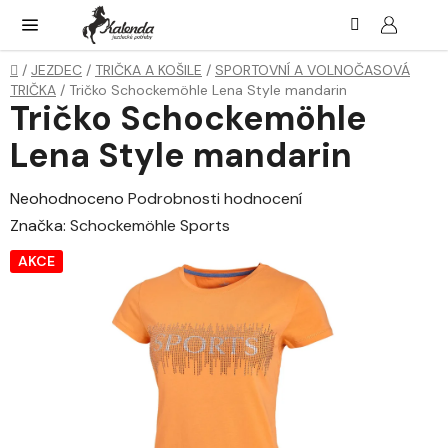
Přejít
Hledat
NÁK
KOŠ
na
obsah
Domů
/
JEZDEC
/
TRIČKA A KOŠILE
/
SPORTOVNÍ A VOLNOČASOVÁ
TRIČKA
/
Tričko Schockemöhle Lena Style mandarin
Tričko Schockemöhle
Lena Style mandarin
Průměrné
Neohodnoceno
Podrobnosti hodnocení
hodnocení
Značka:
Schockemöhle Sports
produktu
AKCE
je
0,0
z
5
hvězdiček.