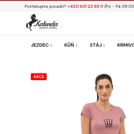
Přejít
Potřebujete poradit?
+420 601 22 66 11
(Po - Pá 09:00
na
obsah
JEZDEC
KŮŇ
STÁJ
KRMIVO
AKCE