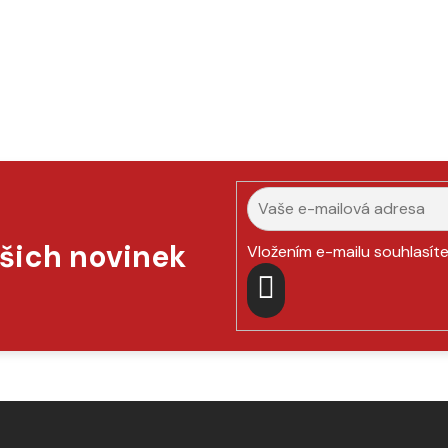
ašich novinek
Vložením e-mailu souhlasít
PŘIHLÁSIT
SE