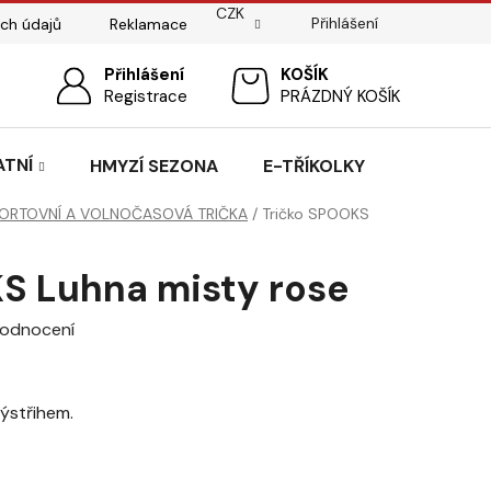
CZK
Přihlášení
ch údajů
Reklamace
ostí
Sedlářský servis
Přihlášení
Pasování sedel pro koně
NÁKUPNÍ
Registrace
PRÁZDNÝ KOŠÍK
KOŠÍK
ATNÍ
HMYZÍ SEZONA
E-TŘÍKOLKY
ORTOVNÍ A VOLNOČASOVÁ TRIČKA
/
Tričko SPOOKS
S Luhna misty rose
hodnocení
ýstřihem.