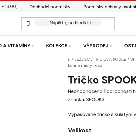
 - 18:00)
Obchodní podmínky
Podmínky ochrany osobní
Kontakty
Tabulky velik
 A VITAMÍNY
KOLEKCE
VÝPRODEJ
OST
Domů
/
JEZDEC
/
TRIČKA A KOŠILE
/
SP
Luhna misty rose
Tričko SPOOK
Průměrné
Neohodnoceno
Podrobnosti 
hodnocení
Značka:
SPOOKS
produktu
Vypasované tričko s kulatým v
je
0,0
Velikost
z