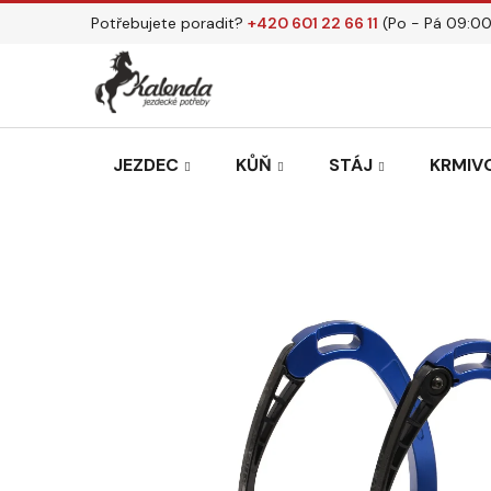
Přejít
Potřebujete poradit?
+420 601 22 66 11
(Po - Pá 09:00
na
obsah
JEZDEC
KŮŇ
STÁJ
KRMIVO