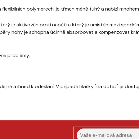
na flexibilních polymerech, je třmen méně tuhý a nabízí mnohem
 který je aktivován proti napětí a který je umístěn mezi spo
dpěry nohy je schopna účinně absorbovat a kompenzovat krát
kými problémy.
odejně a ihned k odeslání. V případě hlášky "na dotaz" je dos