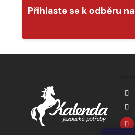
Přihlaste se k odběru n
Z
á
Kont
p
a
t
í