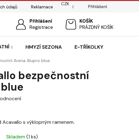
CZK
Přihlášení
ch údajů
Reklamace
ostí
Sedlářský servis
Přihlášení
Pasování sedel pro koně
NÁKUPNÍ
Registrace
PRÁZDNÝ KOŠÍK
KOŠÍK
ATNÍ
HMYZÍ SEZONA
E-TŘÍKOLKY
ostní Arena Alupro blue
llo bezpečnostní
 blue
hodnocení
 Acavallo s výklopným ramenem.
Skladem
(1 ks)