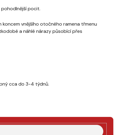
 pohodlnější pocit.
dním koncem vnějšího otočného ramena třmenu
kodobé a náhlé nárazy působící přes
tupný cca do 3-4 týdnů.