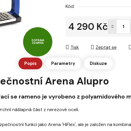
z
Kód:
5
hvězdiček.
4 290 Kč
Měrná cena:
DOPRAVA
ZDARMA
Tisk
Zeptat se
Popis
Parametry
Diskuze
ečnostní Arena Alupro
írací se rameno je vyrobeno z polyamidového m
rchní nášlapná část z nerezové oceli.
ečnostní funkci jako Arena 'HiFlex', ale je založen na kombina