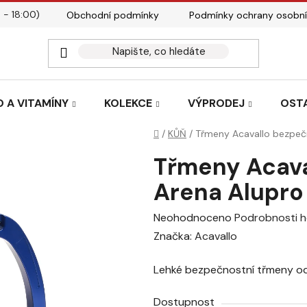
 - 18:00)
Obchodní podmínky
Podmínky ochrany osobní
Kontakty
Tabulky velik
 A VITAMÍNY
KOLEKCE
VÝPRODEJ
OST
Domů
/
KŮŇ
/
Třmeny Acavallo bezpečn
Třmeny Acava
Arena Alupro
Průměrné
Neohodnoceno
Podrobnosti 
hodnocení
Značka:
Acavallo
produktu
Lehké bezpečnostní třmeny od
je
0,0
Dostupnost