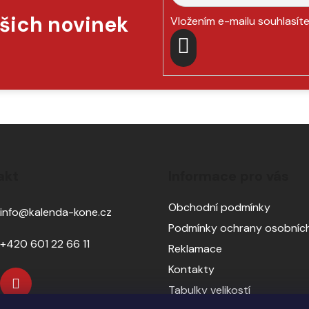
ašich novinek
Vložením e-mailu souhlasít
PŘIHLÁSIT
SE
akt
Informace pro vás
Obchodní podmínky
info
@
kalenda-kone.cz
Podmínky ochrany osobních
+420 601 22 66 11
Reklamace
Kontakty
Tabulky velikostí