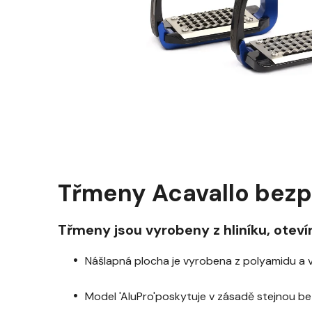
Třmeny Acavallo bezp
Třmeny jsou vyrobeny z hliníku, otev
Nášlapná plocha je vyrobena z polyamidu a v
Model 'AluPro'poskytuje v zásadě stejnou bezp