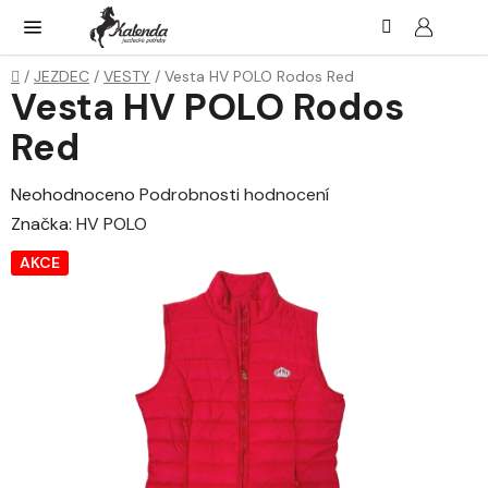
Přejít
Hledat
NÁK
KOŠ
na
obsah
Domů
/
JEZDEC
/
VESTY
/
Vesta HV POLO Rodos Red
Vesta HV POLO Rodos
Red
Průměrné
Neohodnoceno
Podrobnosti hodnocení
hodnocení
Značka:
HV POLO
produktu
AKCE
je
0,0
z
5
hvězdiček.