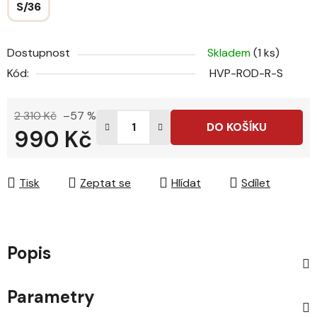
S/36
Dostupnost
Skladem
(1 ks)
Kód:
HVP-ROD-R-S
2 310 Kč
–57 %
DO KOŠÍKU
990 Kč
Měrná cena:
Tisk
Zeptat se
Hlídat
Sdílet
Popis
Parametry