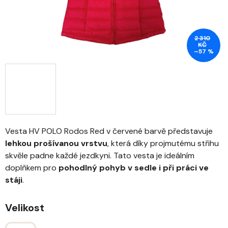
2 310
KČ
–57 %
Vesta HV POLO Rodos Red v červené barvě představuje
lehkou prošívanou vrstvu
, která díky projmutému střihu
skvěle padne každé jezdkyni. Tato vesta je ideálním
doplňkem pro
pohodlný pohyb v sedle i při práci ve
stáji
.
Velikost