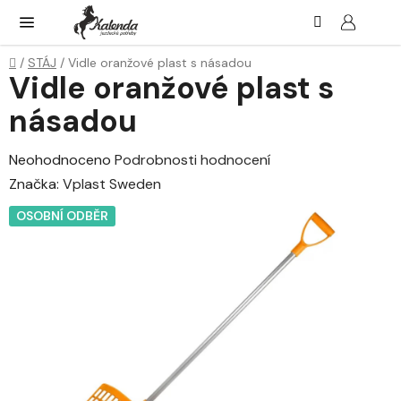
Přejít
Hledat
NÁK
KOŠ
na
obsah
Domů
/
STÁJ
/
Vidle oranžové plast s násadou
Vidle oranžové plast s
násadou
Průměrné
Neohodnoceno
Podrobnosti hodnocení
hodnocení
Značka:
Vplast Sweden
produktu
OSOBNÍ ODBĚR
je
0,0
z
5
hvězdiček.