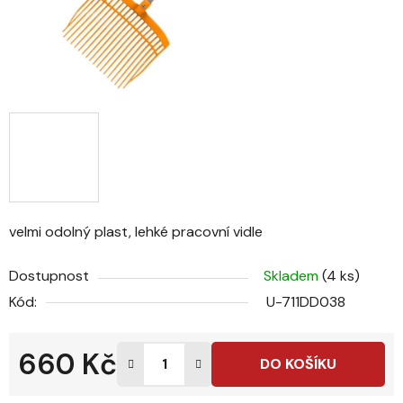
velmi odolný plast, lehké pracovní vidle
Dostupnost
Skladem
(4 ks)
Kód:
U-711DD038
660 Kč
DO KOŠÍKU
Měrná cena: