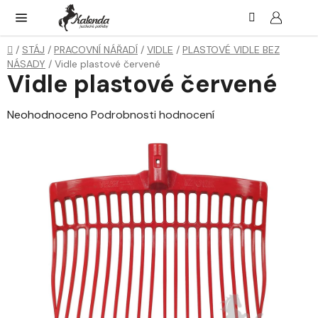
Přejít
Hledat
NÁK
KOŠ
na
obsah
Domů
/
STÁJ
/
PRACOVNÍ NÁŘADÍ
/
VIDLE
/
PLASTOVÉ VIDLE BEZ
NÁSADY
/
Vidle plastové červené
Vidle plastové červené
Průměrné
Neohodnoceno
Podrobnosti hodnocení
hodnocení
produktu
je
0,0
z
5
hvězdiček.