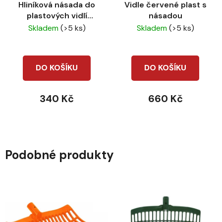
Hliníková násada do
Vidle červené plast s
plastových vidlí
násadou
červená
Skladem
(>5 ks)
Skladem
(>5 ks)
DO KOŠÍKU
DO KOŠÍKU
340 Kč
660 Kč
Podobné produkty