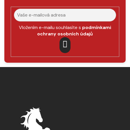
Vložením e-mailu souhlasíte s
podmínkami
ochrany osobních údajů
PŘIHLÁSIT
SE
Z
á
p
a
t
í