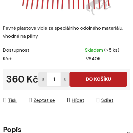
Pevné plastové vidle ze speciálního odolného materiálu,
vhodné na piliny.
Dostupnost
Skladem
(>5 ks)
Kód:
V840R
360 Kč
DO KOŠÍKU
Měrná cena:
Tisk
Zeptat se
Hlídat
Sdílet
Popis