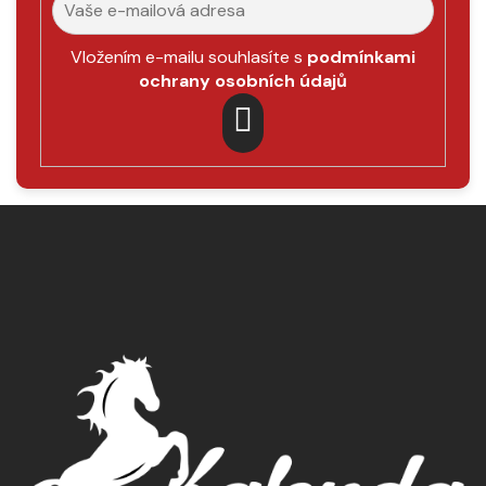
Vložením e-mailu souhlasíte s
podmínkami
ochrany osobních údajů
PŘIHLÁSIT
SE
Z
á
p
a
t
í