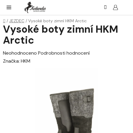
Přejít
Hledat
NÁK
KOŠ
na
obsah
Domů
/
JEZDEC
/
Vysoké boty zimní HKM Arctic
Vysoké boty zimní HKM
Arctic
Průměrné
Neohodnoceno
Podrobnosti hodnocení
hodnocení
Značka:
HKM
produktu
je
0,0
z
5
hvězdiček.