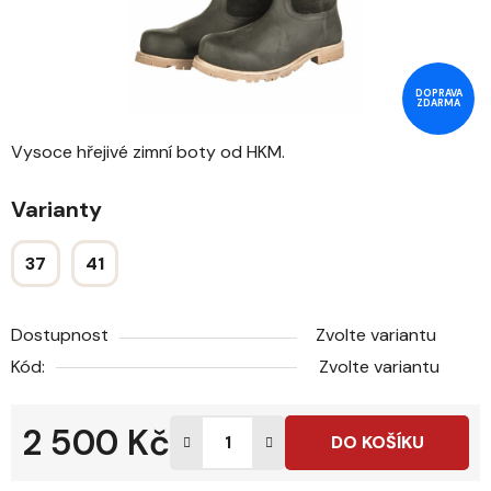
DOPRAVA
ZDARMA
Vysoce hřejivé zimní boty od HKM.
Varianty
37
41
Dostupnost
Zvolte variantu
Kód:
Zvolte variantu
2 500 Kč
DO KOŠÍKU
Měrná cena: