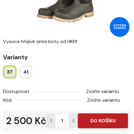
DOPRAVA
ZDARMA
Vysoce hřejivé zimní boty od HKM.
Varianty
37
41
Dostupnost
Zvolte variantu
Kód:
Zvolte variantu
2 500 Kč
DO KOŠÍKU
Měrná cena: