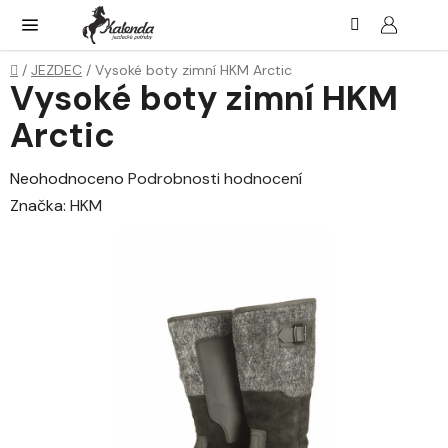
Přejít
Hledat
NÁK
KOŠ
na
obsah
Domů
/
JEZDEC
/
Vysoké boty zimní HKM Arctic
Vysoké boty zimní HKM
Arctic
Průměrné
Neohodnoceno
Podrobnosti hodnocení
hodnocení
Značka:
HKM
produktu
je
0,0
z
5
hvězdiček.