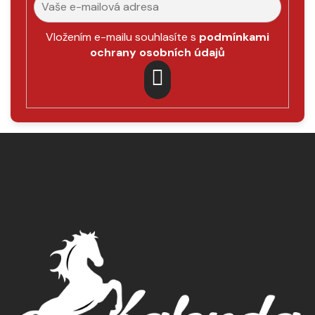
Vložením e-mailu souhlasíte s
podmínkami
ochrany osobních údajů
PŘIHLÁSIT
SE
Z
á
p
a
t
í