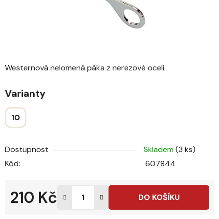
Westernová nelomená páka z nerezové oceli.
Varianty
10
Dostupnost
Skladem
(3 ks)
Kód:
607844
210 Kč
DO KOŠÍKU
Měrná cena: