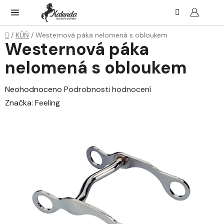
Přejít
Hledat
NÁK
KOŠ
na
obsah
Domů
/
KŮŇ
/
Westernová páka nelomená s obloukem
Westernová páka
nelomená s obloukem
Průměrné
Neohodnoceno
Podrobnosti hodnocení
hodnocení
Značka:
Feeling
produktu
je
0,0
z
5
hvězdiček.