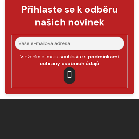
Přihlaste se k odběru
našich novinek
Vložením e-mailu souhlasíte s
podmínkami
ochrany osobních údajů
PŘIHLÁSIT
SE
Z
á
p
a
t