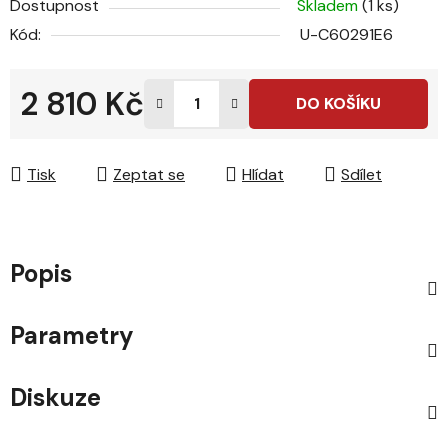
Dostupnost
Skladem
(1 ks)
Kód:
U-C60291E6
2 810 Kč
DO KOŠÍKU
Měrná cena:
Tisk
Zeptat se
Hlídat
Sdílet
Popis
Parametry
Diskuze