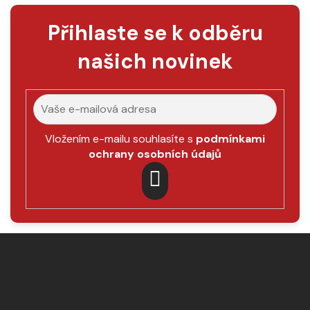
Přihlaste se k odběru
našich novinek
Vložením e-mailu souhlasíte s
podmínkami
ochrany osobních údajů
PŘIHLÁSIT
SE
Z
á
p
a