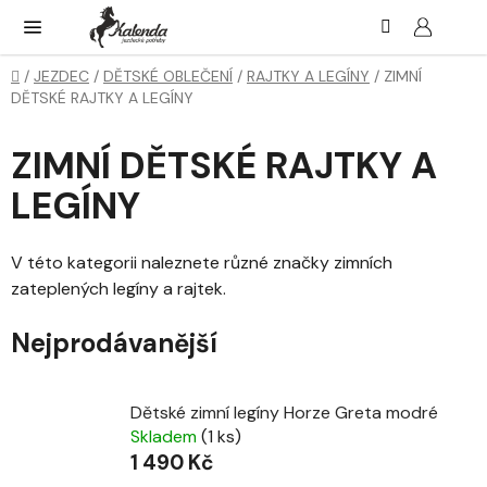
Přejít
Hledat
NÁK
KOŠ
na
obsah
Domů
/
JEZDEC
/
DĚTSKÉ OBLEČENÍ
/
RAJTKY A LEGÍNY
/
ZIMNÍ
DĚTSKÉ RAJTKY A LEGÍNY
ZIMNÍ DĚTSKÉ RAJTKY A
LEGÍNY
V této kategorii naleznete různé značky zimních
zateplených legíny a rajtek.
Nejprodávanější
Dětské zimní legíny Horze Greta modré
Skladem
(1 ks)
1 490 Kč