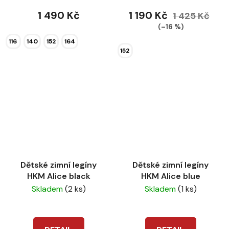
1 490 Kč
1 190 Kč
1 425 Kč
(–16 %)
116
140
152
164
152
Dětské zimní legíny
Dětské zimní legíny
HKM Alice black
HKM Alice blue
Skladem
(2 ks)
Skladem
(1 ks)