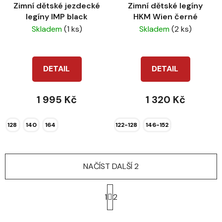
Zimní dětské jezdecké
Zimní dětské legíny
legíny IMP black
HKM Wien černé
Skladem
(1 ks)
Skladem
(2 ks)
DETAIL
DETAIL
1 995 Kč
1 320 Kč
128
140
164
122-128
146-152
NAČÍST DALŠÍ 2
S
t
1
2
r
á
O
n