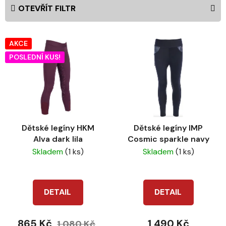
e
OTEVŘÍT FILTR
n
í
V
p
AKCE
ý
r
POSLEDNÍ KUS!
p
o
i
d
s
u
p
k
r
t
Dětské legíny HKM
Dětské legíny IMP
o
ů
Alva dark lila
Cosmic sparkle navy
d
Skladem
(1 ks)
Skladem
(1 ks)
u
k
t
DETAIL
DETAIL
ů
865 Kč
1 490 Kč
1 080 Kč