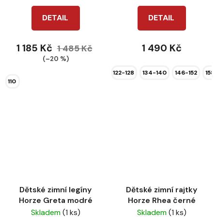
DETAIL
DETAIL
1 185 Kč
1 490 Kč
1 485 Kč
(–20 %)
122-128
134-140
146-152
158
110
Dětské zimní legíny
Dětské zimní rajtky
Horze Greta modré
Horze Rhea černé
Skladem
(1 ks)
Skladem
(1 ks)