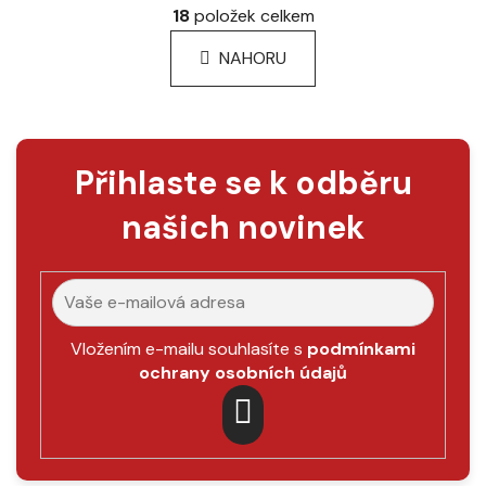
v
18
položek celkem
k
l
o
á
NAHORU
v
d
á
a
n
c
í
í
p
Přihlaste se k odběru
r
v
našich novinek
k
y
v
ý
p
Vložením e-mailu souhlasíte s
podmínkami
i
ochrany osobních údajů
s
u
PŘIHLÁSIT
SE