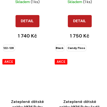
Comfi
Skladem
(1 ks)
Skladem
(1 ks)
DETAIL
DETAIL
1 740 Kč
1 750 Kč
122-128
Black
Candy Floss
AKCE
AKCE
Zateplené dětské
Zateplené dětské
rajtky HKM Ruby
rajtky HKM Ruby šedé