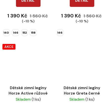
DETAIL
DETAIL
1 390 Kč
1 390 Kč
1 560 Kč
1 560 Kč
(–10 %)
(–10 %)
140
146
152
158
146
AKCE
Dětské zimní legíny
Dětské zimní legíny
Horze Active růžové
Horze Greta černé
Skladem
(1 ks)
Skladem
(1 ks)