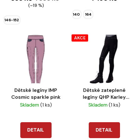
(–19 %)
140
164
146-152
AKCE
Dětské legíny IMP
Dětské zateplené
Cosmic sparkle pink
legíny QHP Karley
černé
Skladem
(1 ks)
Skladem
(1 ks)
DETAIL
DETAIL