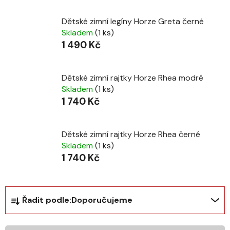
Dětské zimní legíny Horze Greta černé
Skladem
(1 ks)
1 490 Kč
Dětské zimní rajtky Horze Rhea modré
Skladem
(1 ks)
1 740 Kč
Dětské zimní rajtky Horze Rhea černé
Skladem
(1 ks)
1 740 Kč
Ř
Řadit podle:
Doporučujeme
a
z