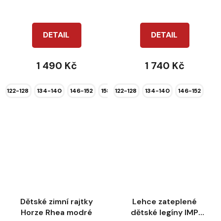
DETAIL
DETAIL
1 490 Kč
1 740 Kč
122-128
134-140
146-152
158-164
122-128
134-140
146-152
Dětské zimní rajtky
Lehce zateplené
Horze Rhea modré
dětské legíny IMP