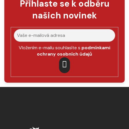
Přihlaste se k odběru
d
a
našich novinek
c
í
p
r
v
k
Vložením e-mailu souhlasíte s
podmínkami
y
ochrany osobních údajů
v
ý
p
PŘIHLÁSIT
i
SE
s
Z
u
á
p
a
t
í