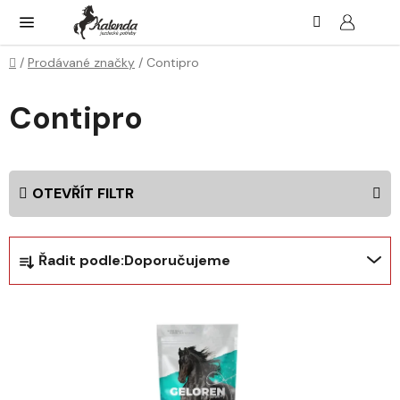
Přejít
Hledat
NÁK
KOŠ
na
obsah
Domů
/
Prodávané značky
/
Contipro
Contipro
OTEVŘÍT FILTR
Ř
Řadit podle:
Doporučujeme
a
z
V
e
ý
n
p
í
i
p