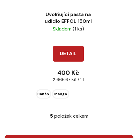
Uvolňující pasta na
udidlo EFFOL 150ml
Skladem
(1 ks)
DETAIL
400 Kč
Měrná
2 666,67 Kč / 1 l
cena:
Banán
Mango
5
položek celkem
O
v
l