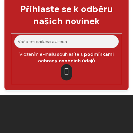
á
Přihlaste se k odběru
d
a
našich novinek
c
í
p
r
v
k
Vložením e-mailu souhlasíte s
podmínkami
y
ochrany osobních údajů
v
ý
p
PŘIHLÁSIT
i
SE
s
Z
u
á
p
a
t