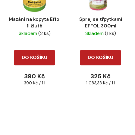
Mazání na kopyta Effol
Sprej se třpytkami
1l žluté
EFFOL 300ml
Skladem
(2 ks)
Skladem
(1 ks)
DO KOŠÍKU
DO KOŠÍKU
390 Kč
325 Kč
Měrná
Měrná
390 Kč / 1 l
1 083,33 Kč / 1 l
cena:
cena: