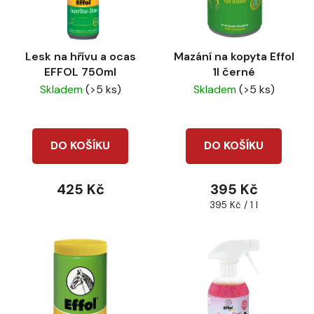
s
r
p
o
r
d
Lesk na hřívu a ocas
Mazání na kopyta Effol
o
u
EFFOL 750ml
1l černé
d
k
Skladem
(>5 ks)
Skladem
(>5 ks)
u
t
k
ů
t
DO KOŠÍKU
DO KOŠÍKU
ů
425 Kč
395 Kč
Měrná
395 Kč / 1 l
cena: