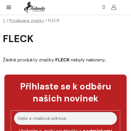
Přejít
Hledat
NÁK
KOŠ
na
obsah
Domů
/
Prodávané značky
/
FLECK
FLECK
Žádné produkty značky
FLECK
nebyly nalezeny...
Přihlaste se k odběru
našich novinek
Vložením e-mailu souhlasíte s
podmínkami