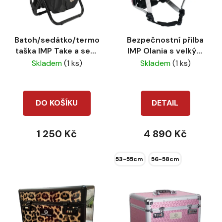
s
r
p
o
r
d
Batoh/sedátko/termo
Bezpečnostní přilba
o
u
taška IMP Take a seat
IMP Olania s velkým
d
k
black
kšiltem růžová
Skladem
(1 ks)
Skladem
(1 ks)
u
t
k
ů
t
DO KOŠÍKU
DETAIL
ů
1 250 Kč
4 890 Kč
53-55cm
56-58cm