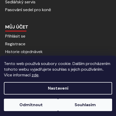
Sedlářský servis
Pasování sedel pro koně
MŮJ ÚČET
Přihlásit se
Registrace
Historie objednávek
Tento web používá soubory cookie. Dalším procházením
tohoto webu vyjadřujete souhlas s jejich používáním..
Více informací
zde
.
Nastavení
Vytvořil Shoptet
|
Anque Media
Odmítnout
Souhlasím
Copyright 2026
Jezdecké potřeby | Kalenda koně
. Všechna
Sleva 5% pro registrované zákazníky.
práva vyhrazena.