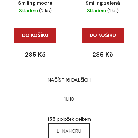
Smiling modrá
Smiling zelená
Skladem
(2 ks)
Skladem
(1 ks)
DO KOŠÍKU
DO KOŠÍKU
285 Kč
285 Kč
NAČÍST 16 DALŠÍCH
S
t
1
10
r
á
O
n
v
155
položek celkem
k
l
o
á
NAHORU
v
d
á