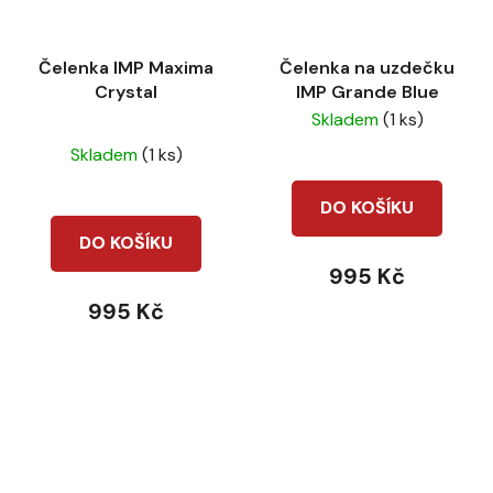
Čelenka IMP Maxima
Čelenka na uzdečku
Crystal
IMP Grande Blue
Skladem
(1 ks)
Průměrné
Skladem
(1 ks)
hodnocení
produktu
DO KOŠÍKU
je
DO KOŠÍKU
5,0
995 Kč
z
995 Kč
5
hvězdiček.