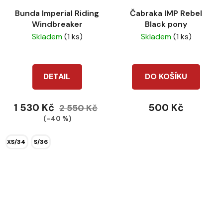
Bunda Imperial Riding
Čabraka IMP Rebel
Windbreaker
Black pony
Skladem
(1 ks)
Skladem
(1 ks)
DETAIL
DO KOŠÍKU
1 530 Kč
500 Kč
2 550 Kč
(–40 %)
XS/34
S/36