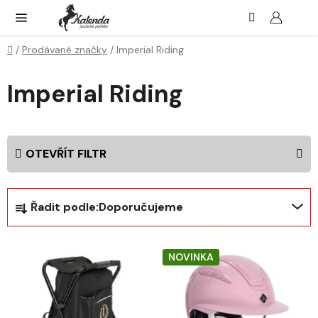
Přejít
Hledat
NÁK
KOŠ
na
obsah
Domů
/
Prodávané značky
/
Imperial Riding
Imperial Riding
OTEVŘÍT FILTR
Ř
Řadit podle:
Doporučujeme
a
z
V
e
NOVINKA
ý
n
p
í
i
p