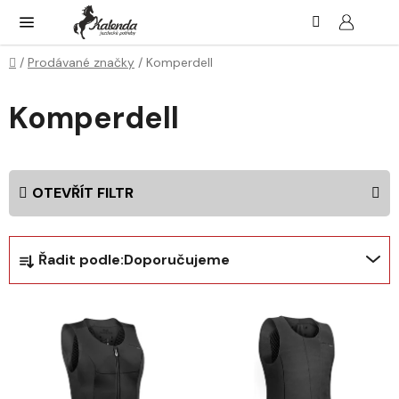
Přejít
Hledat
NÁK
KOŠ
na
obsah
Domů
/
Prodávané značky
/
Komperdell
Komperdell
OTEVŘÍT FILTR
Ř
Řadit podle:
Doporučujeme
a
z
V
e
ý
n
p
í
i
p