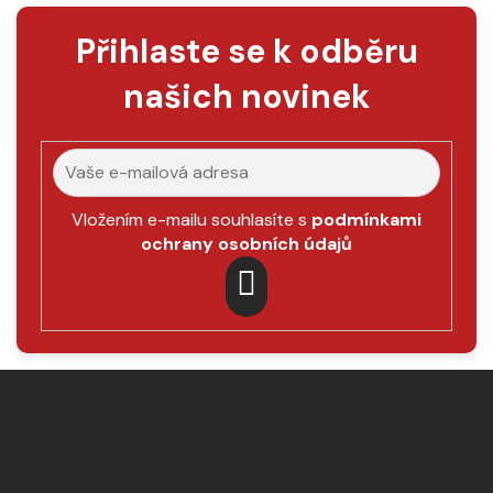
á
Přihlaste se k odběru
d
a
našich novinek
c
í
p
r
v
k
Vložením e-mailu souhlasíte s
podmínkami
y
ochrany osobních údajů
v
ý
p
PŘIHLÁSIT
i
SE
s
Z
u
á
p
a