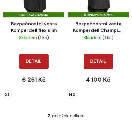
s
r
p
o
DOPRAVA ZDARMA
DOPRAVA ZDARMA
r
d
Bezpečnostní vesta
Bezpečnostní vesta
o
u
Komperdell flex slim
Komperdell Champion
d
k
dětská
Skladem
(1 ks)
Skladem
(1 ks)
u
t
k
ů
t
DETAIL
DETAIL
ů
6 251 Kč
4 100 Kč
XS
140
2
položek celkem
O
v
l