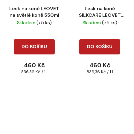
Lesk na koně LEOVET
Lesk na koně
na světlé koně 550ml
SILKCARE LEOVET
kondicionér
Skladem
(>5 ks)
Skladem
(>5 ks)
DO KOŠÍKU
DO KOŠÍKU
460 Kč
460 Kč
Měrná
Měrná
836,36 Kč / 1 l
836,36 Kč / 1 l
cena:
cena: