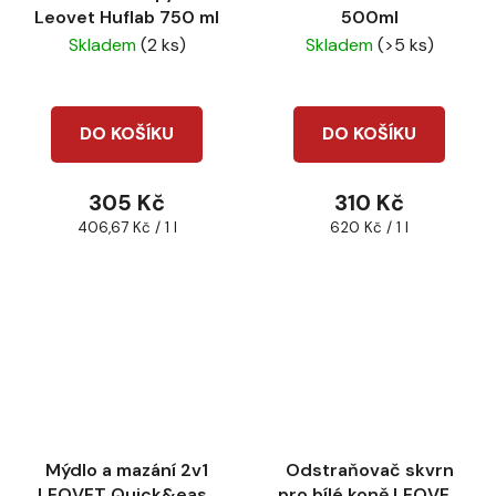
Leovet Huflab 750 ml
500ml
Skladem
(2 ks)
Skladem
(>5 ks)
DO KOŠÍKU
DO KOŠÍKU
305 Kč
310 Kč
Měrná
Měrná
406,67 Kč / 1 l
620 Kč / 1 l
cena:
cena:
Mýdlo a mazání 2v1
Odstraňovač skvrn
LEOVET Quick&easy
pro bílé koně LEOVET