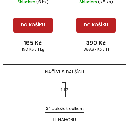
450ml
Skladem
(5 ks)
Skladem
(>5 ks)
DO KOŠÍKU
DO KOŠÍKU
165 Kč
390 Kč
Měrná
Měrná
150 Kč / 1 kg
866,67 Kč / 1 l
cena:
cena:
NAČÍST 5 DALŠÍCH
S
t
1
2
r
á
O
n
v
21
položek celkem
k
l
o
á
NAHORU
v
d
á