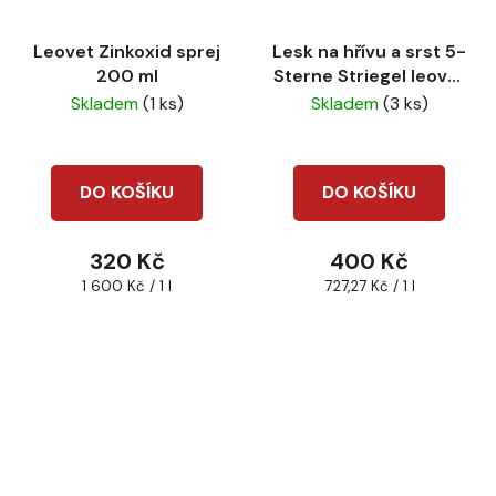
Leovet Zinkoxid sprej
Lesk na hřívu a srst 5-
200 ml
Sterne Striegel leovet
550ml
Skladem
(1 ks)
Skladem
(3 ks)
DO KOŠÍKU
DO KOŠÍKU
320 Kč
400 Kč
Měrná
Měrná
1 600 Kč / 1 l
727,27 Kč / 1 l
cena:
cena: