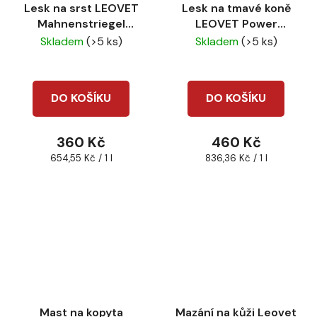
Lesk na srst LEOVET
Lesk na tmavé koně
Mahnenstriegel
LEOVET Power
550ml
striegel 550 ml
Skladem
(>5 ks)
Skladem
(>5 ks)
DO KOŠÍKU
DO KOŠÍKU
360 Kč
460 Kč
Měrná
Měrná
654,55 Kč / 1 l
836,36 Kč / 1 l
cena:
cena:
Mast na kopyta
Mazání na kůži Leovet