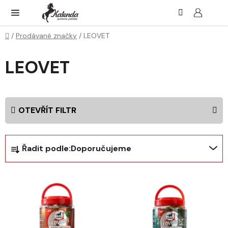
Přejít
Hledat
NÁK
KOŠ
na
obsah
Domů
/
Prodávané značky
/
LEOVET
LEOVET
OTEVŘÍT FILTR
Ř
Řadit podle:
Doporučujeme
a
z
V
e
ý
n
p
í
i
p