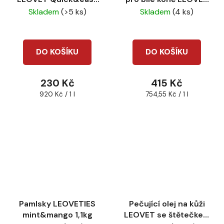
250ml
Schimme striegel
Skladem
(>5 ks)
Skladem
(4 ks)
550ml
DO KOŠÍKU
DO KOŠÍKU
230 Kč
415 Kč
Měrná
Měrná
920 Kč / 1 l
754,55 Kč / 1 l
cena:
cena:
Pamlsky LEOVETIES
Pečující olej na kůži
mint&mango 1,1kg
LEOVET se štětečkem