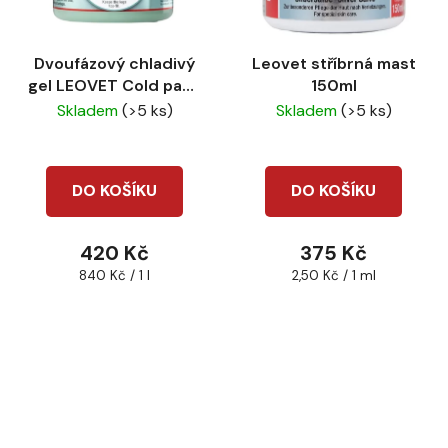
Dvoufázový chladivý
Leovet stříbrná mast
gel LEOVET Cold pack
150ml
500ml
Skladem
(>5 ks)
Skladem
(>5 ks)
DO KOŠÍKU
DO KOŠÍKU
420 Kč
375 Kč
Měrná
Měrná
840 Kč / 1 l
2,50 Kč / 1 ml
cena:
cena: