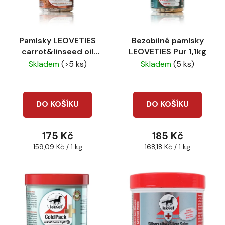
s
r
p
o
r
d
Pamlsky LEOVETIES
Bezobilné pamlsky
o
u
carrot&linseed oil
LEOVETIES Pur 1,1kg
d
k
1,1kg
Skladem
(>5 ks)
Skladem
(5 ks)
u
t
k
ů
t
DO KOŠÍKU
DO KOŠÍKU
ů
175 Kč
185 Kč
Měrná
Měrná
159,09 Kč / 1 kg
168,18 Kč / 1 kg
cena:
cena: