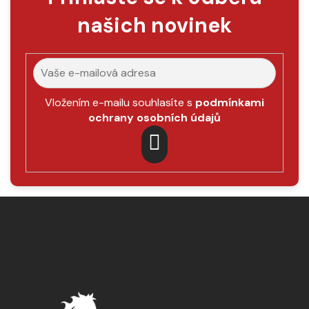
a
našich novinek
c
í
p
r
v
k
Vložením e-mailu souhlasíte s
podmínkami
y
ochrany osobních údajů
v
ý
p
PŘIHLÁSIT
i
SE
s
Z
u
á
p
a
t
í