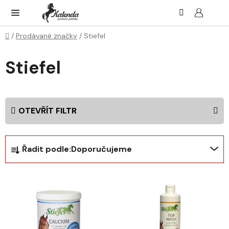
Přejít
Hledat
NÁK
KOŠ
na
obsah
Domů
/
Prodávané značky
/
Stiefel
Stiefel
OTEVŘÍT FILTR
Ř
Řadit podle:
Doporučujeme
a
z
V
e
ý
n
p
í
i
p