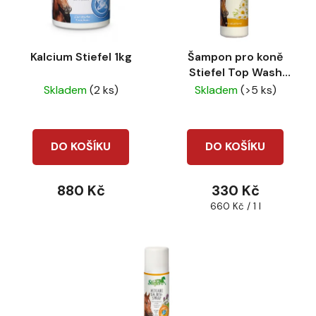
s
r
p
o
r
d
Kalcium Stiefel 1kg
Šampon pro koně
o
u
Stiefel Top Wash
d
k
500ml
Skladem
(2 ks)
Skladem
(>5 ks)
u
t
k
ů
t
DO KOŠÍKU
DO KOŠÍKU
ů
880 Kč
330 Kč
Měrná
660 Kč / 1 l
cena: