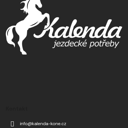
Kontakt
info
@
kalenda-kone.cz