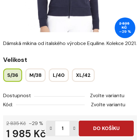
2 835
KČ
–29 %
Dámská mikina od italského výrobce Equiline. Kolekce 2021.
Velikost
S/36
M/38
L/40
XL/42
Dostupnost
Zvolte variantu
Kód:
Zvolte variantu
2 835 Kč
–29 %
DO KOŠÍKU
1 985 Kč