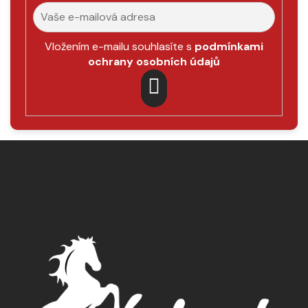
Vložením e-mailu souhlasíte s
podmínkami
ochrany osobních údajů
PŘIHLÁSIT
SE
Z
á
p
a
t
í