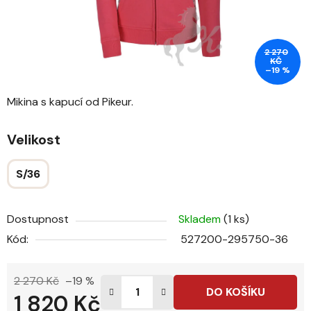
2 270
KČ
–19 %
Mikina s kapucí od Pikeur.
Velikost
S/36
Dostupnost
Skladem
(1 ks)
Kód:
527200-295750-36
2 270 Kč
–19 %
DO KOŠÍKU
1 820 Kč