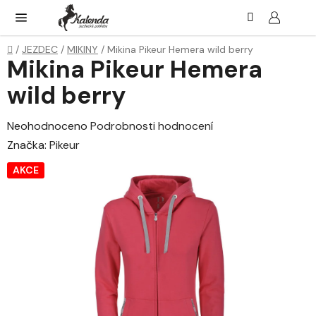
Přejít
Hledat
NÁK
KOŠ
na
obsah
Domů
/
JEZDEC
/
MIKINY
/
Mikina Pikeur Hemera wild berry
Mikina Pikeur Hemera
wild berry
Průměrné
Neohodnoceno
Podrobnosti hodnocení
hodnocení
Značka:
Pikeur
produktu
AKCE
je
0,0
z
5
hvězdiček.