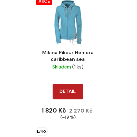
AKCE
Mikina Pikeur Hemera
caribbean sea
Skladem
(1 ks)
DETAIL
1 820 Kč
2 270 Kč
(–19 %)
L/40