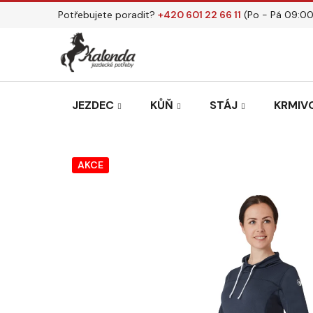
Přejít
Potřebujete poradit?
+420 601 22 66 11
(Po - Pá 09:00
na
obsah
JEZDEC
KŮŇ
STÁJ
KRMIVO
AKCE