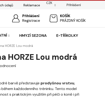
CZK
Přihlášení
ch údajů
Reklamace
ostí
Sedlářský servis
Přihlášení
Pasování sedel pro koně
NÁKUPNÍ
Registrace
PRÁZDNÝ KOŠÍK
KOŠÍK
ATNÍ
HMYZÍ SEZONA
E-TŘÍKOLKY
ina HORZE Lou modrá
na HORZE Lou modrá
hodnocení
odré barvě představuje
prodyšnou vrstvu
,
a během každodenního tréninku. Tento model
st s praktickým využitím při péči o koně i při