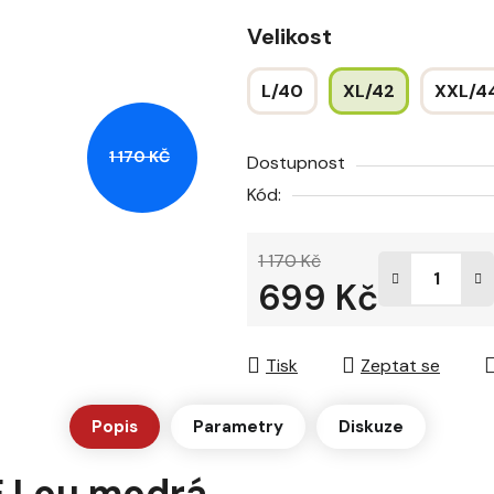
hvězdiček.
Velikost
L/40
XL/42
XXL/4
1 170 KČ
Dostupnost
Kód:
1 170 Kč
699 Kč
Měrná cena:
Tisk
Zeptat se
Popis
Parametry
Diskuze
 Lou modrá