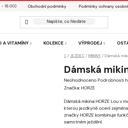
 - 18:00)
Obchodní podmínky
Podmínky ochrany osobní
Kontakty
Tabulky velik
 A VITAMÍNY
KOLEKCE
VÝPRODEJ
OST
Domů
/
JEZDEC
/
MIKINY
/
Dámská mik
Dámská miki
Průměrné
Neohodnoceno
Podrobnosti 
hodnocení
Značka:
HORZE
produktu
Dámská mikina HORZE Lou v m
je
kterou jezdkyně ocení zejmén
0,0
značky HORZE kombinuje funkčno
z
samotném ježdění.
5