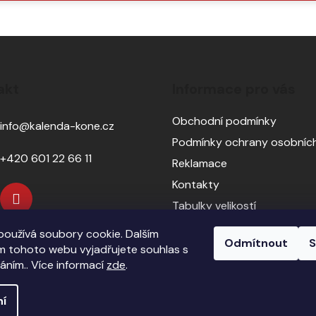
SE
akt
Informace pro vás
Obchodní podmínky
info
@
kalenda-kone.cz
Podmínky ochrany osobních
+420 601 22 66 11
Reklamace
Kontakty
Tabulky velikostí
Sedlářský servis
oužívá soubory cookie. Dalším
Odmítnout
S
Pasování sedel pro koně
 tohoto webu vyjadřujete souhlas s
váním.. Více informací
zde
.
ní