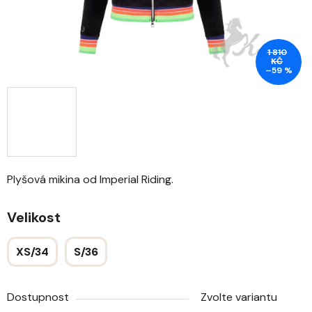
1 810
KČ
–59 %
Plyšová mikina od Imperial Riding.
Velikost
XS/34
S/36
Dostupnost
Zvolte variantu