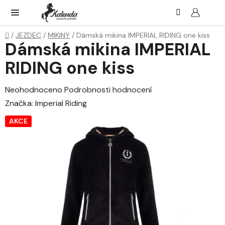
Přejít
Hledat
NÁK
KOŠ
na
obsah
Domů
/
JEZDEC
/
MIKINY
/
Dámská mikina IMPERIAL RIDING one kiss
Dámská mikina IMPERIAL
RIDING one kiss
Průměrné
Neohodnoceno
Podrobnosti hodnocení
hodnocení
Značka:
Imperial Riding
produktu
AKCE
je
0,0
z
5
hvězdiček.