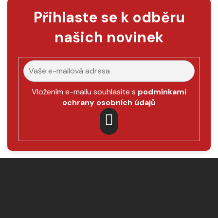
Přihlaste se k odběru
našich novinek
Vložením e-mailu souhlasíte s
podmínkami
ochrany osobních údajů
PŘIHLÁSIT
SE
Z
á
p
a
t