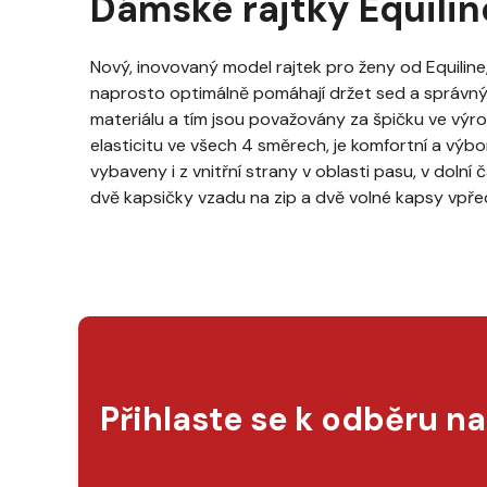
Dámské rajtky Equiline
Nový, inovovaný model rajtek pro ženy od Equiline
naprosto optimálně pomáhají držet sed a správný 
materiálu a tím jsou považovány za špičku ve výrob
elasticitu ve všech 4 směrech, je komfortní a výbo
vybaveny i z vnitřní strany v oblasti pasu, v doln
dvě kapsičky vzadu na zip a dvě volné kapsy vpře
Přihlaste se k odběru n