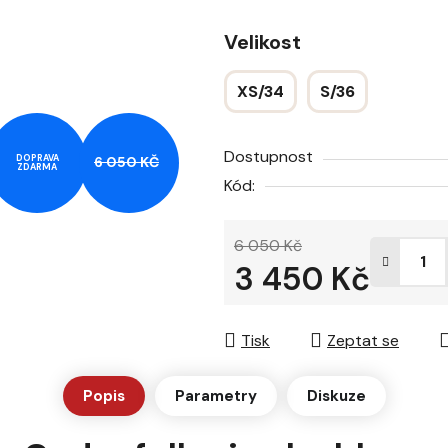
z
Velikost
5
hvězdiček.
XS/34
S/36
Dostupnost
DOPRAVA
6 050 KČ
ZDARMA
Kód:
6 050 Kč
3 450 Kč
Měrná cena:
Tisk
Zeptat se
Popis
Parametry
Diskuze