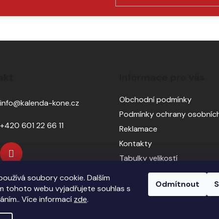
PŘIHLÁSIT
SE
akt
Informace pro vás
Obchodní podmínky
info
@
kalenda-kone.cz
Podmínky ochrany osobních
+420 601 22 66 11
Reklamace
Kontakty
Tabulky velikostí
Sedlářský servis
oužívá soubory cookie. Dalším
Odmítnout
S
Pasování sedel pro koně
 tohoto webu vyjadřujete souhlas s
váním.. Více informací
zde
.