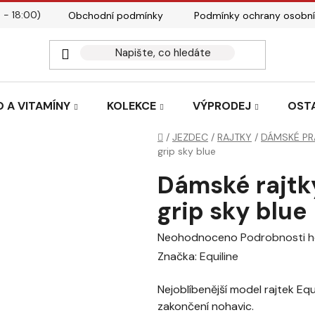
 - 18:00)
Obchodní podmínky
Podmínky ochrany osobní
Kontakty
Tabulky velik
 A VITAMÍNY
KOLEKCE
VÝPRODEJ
OST
Domů
/
JEZDEC
/
RAJTKY
/
DÁMSKÉ PR
grip sky blue
Dámské rajtky
grip sky blue
Průměrné
Neohodnoceno
Podrobnosti 
hodnocení
Značka:
Equiline
produktu
Nejoblíbenější model rajtek Equi
je
zakončení nohavic.
0,0