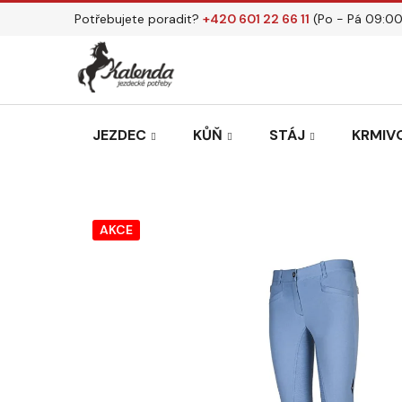
Přejít
Potřebujete poradit?
+420 601 22 66 11
(Po - Pá 09:00
na
obsah
JEZDEC
KŮŇ
STÁJ
KRMIVO
AKCE