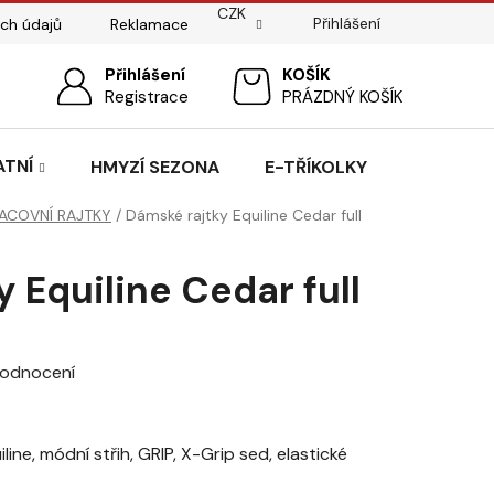
CZK
Přihlášení
ch údajů
Reklamace
ostí
Sedlářský servis
Přihlášení
Pasování sedel pro koně
NÁKUPNÍ
Registrace
PRÁZDNÝ KOŠÍK
KOŠÍK
ATNÍ
HMYZÍ SEZONA
E-TŘÍKOLKY
ACOVNÍ RAJTKY
/
Dámské rajtky Equiline Cedar full
 Equiline Cedar full
hodnocení
line, módní střih, GRIP, X-Grip sed, elastické