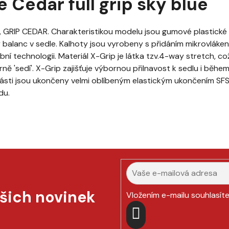
 Cedar full grip sky blue
, GRIP CEDAR. Charakteristikou modelu jsou gumové plastické t
balanc v sedle. Kalhoty jsou vyrobeny s přidáním mikrovlák
ní technologii. Materiál X-Grip je látka tzv.4-way stretch, c
rně 'sedí'. X-Grip zajišťuje výbornou přilnavost k sedlu i běhe
í části jsou ukončeny velmi oblíbeným elastickým ukončením SF
du.
ašich novinek
Vložením e-mailu souhlasít