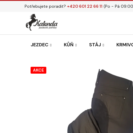
Přejít
Potřebujete poradit?
+420 601 22 66 11
(Po - Pá 09:00
na
obsah
JEZDEC
KŮŇ
STÁJ
KRMIVO
AKCE