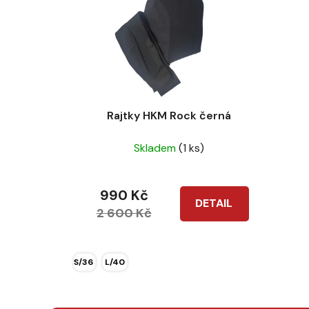
Rajtky HKM Rock černá
Skladem
(1 ks)
990 Kč
DETAIL
2 600 Kč
S/36
L/40