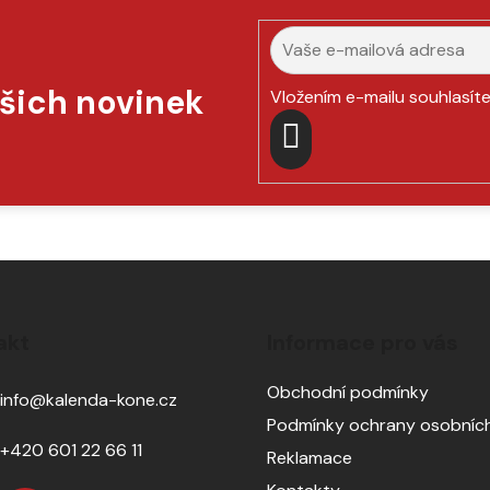
ašich novinek
Vložením e-mailu souhlasít
PŘIHLÁSIT
SE
akt
Informace pro vás
Obchodní podmínky
info
@
kalenda-kone.cz
Podmínky ochrany osobních
+420 601 22 66 11
Reklamace