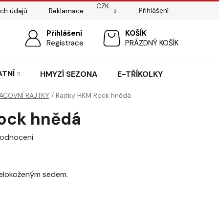
CZK
Přihlášení
ch údajů
Reklamace
ostí
Sedlářský servis
Přihlášení
Pasování sedel pro koně
NÁKUPNÍ
Registrace
PRÁZDNÝ KOŠÍK
KOŠÍK
ATNÍ
HMYZÍ SEZONA
E-TŘÍKOLKY
ACOVNÍ RAJTKY
/
Rajtky HKM Rock hnědá
ock hnědá
hodnocení
celokoženým sedem.