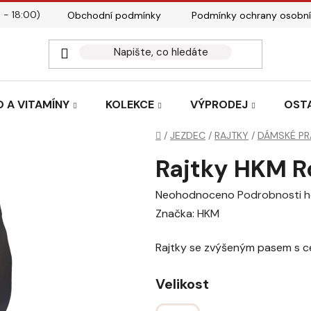
 - 18:00)
Obchodní podmínky
Podmínky ochrany osobní
Kontakty
Tabulky velik
 A VITAMÍNY
KOLEKCE
VÝPRODEJ
OST
Domů
/
JEZDEC
/
RAJTKY
/
DÁMSKÉ PR
Rajtky HKM R
Průměrné
Neohodnoceno
Podrobnosti 
hodnocení
Značka:
HKM
produktu
Rajtky se zvýšeným pasem s 
je
0,0
Velikost
z
5