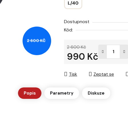
L/40
hvězdiček.
Dostupnost
Kód:
2 600 KČ
2 600 Kč
990 Kč
Měrná cena:
Tisk
Zeptat se
Popis
Parametry
Diskuze