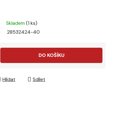
Skladem
(1 ks)
28532424-40
DO KOŠÍKU
Hlídat
Sdílet