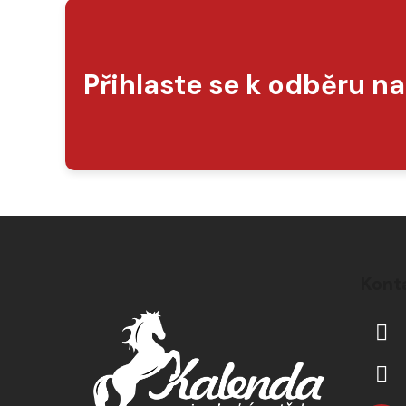
Přihlaste se k odběru n
Z
á
Kont
p
a
t
í