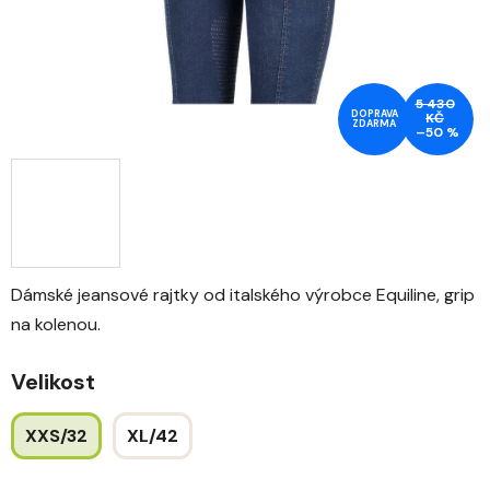
5 430
DOPRAVA
KČ
ZDARMA
–50 %
Dámské jeansové rajtky od italského výrobce Equiline, grip
na kolenou.
Velikost
XXS/32
XL/42