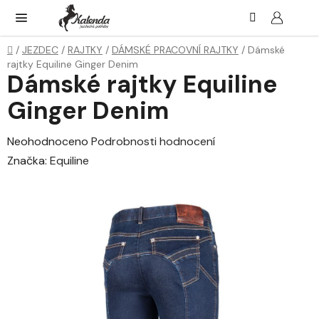
Přejít
Hledat
NÁK
KOŠ
na
obsah
Domů
/
JEZDEC
/
RAJTKY
/
DÁMSKÉ PRACOVNÍ RAJTKY
/
Dámské
rajtky Equiline Ginger Denim
Dámské rajtky Equiline
Ginger Denim
Průměrné
Neohodnoceno
Podrobnosti hodnocení
hodnocení
Značka:
Equiline
produktu
je
0,0
z
5
hvězdiček.