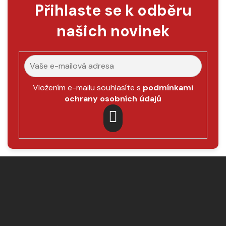
Přihlaste se k odběru
našich novinek
Vložením e-mailu souhlasíte s
podmínkami
ochrany osobních údajů
PŘIHLÁSIT
SE
Z
á
p
a
t