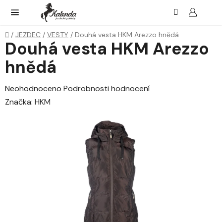
Přejít
Hledat
NÁK
KOŠ
na
obsah
Domů
/
JEZDEC
/
VESTY
/
Douhá vesta HKM Arezzo hnědá
Douhá vesta HKM Arezzo
hnědá
Průměrné
Neohodnoceno
Podrobnosti hodnocení
hodnocení
Značka:
HKM
produktu
je
0,0
z
5
hvězdiček.