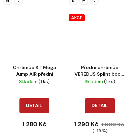
M
L
S
M
L
AKCE
Chrániče KT Mega
Přední chrániče
Jump AIR přední
VEREDUS Splint boots
černé
Skladem
(1 ks)
Skladem
(1 ks)
DETAIL
DETAIL
1 280 Kč
1 290 Kč
1 600 Kč
(–19 %)