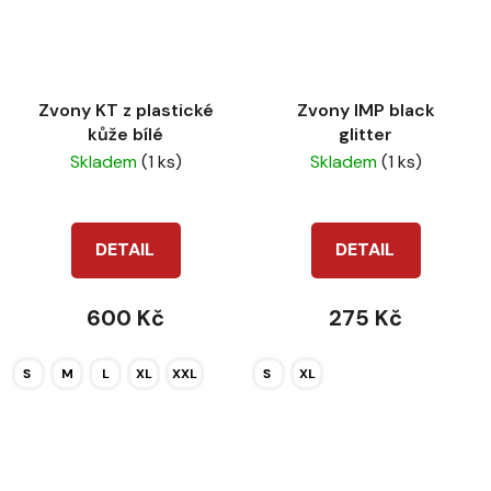
Zvony KT z plastické
Zvony IMP black
kůže bílé
glitter
Skladem
(1 ks)
Skladem
(1 ks)
DETAIL
DETAIL
600 Kč
275 Kč
S
M
L
XL
XXL
S
XL