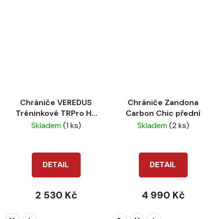
Chrániče VEREDUS
Chrániče Zandona
Tréninkové TRPro H5
Carbon Chic přední
brown
Skladem
(1 ks)
Skladem
(2 ks)
DETAIL
DETAIL
2 530 Kč
4 990 Kč