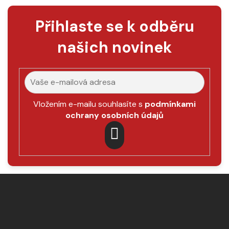
Přihlaste se k odběru
našich novinek
Vložením e-mailu souhlasíte s
podmínkami
ochrany osobních údajů
PŘIHLÁSIT
SE
Z
á
p
a