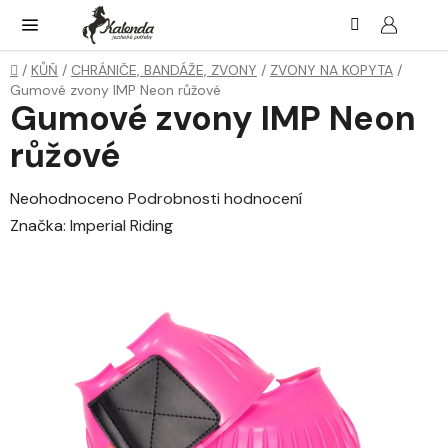
Přejít
Hledat
NÁK
KOŠ
na
obsah
Domů
/
KŮŇ
/
CHRÁNIČE, BANDÁŽE, ZVONY
/
ZVONY NA KOPYTA
/
Gumové zvony IMP Neon růžové
Gumové zvony IMP Neon
růžové
Průměrné
Neohodnoceno
Podrobnosti hodnocení
hodnocení
Značka:
Imperial Riding
produktu
je
0,0
z
5
hvězdiček.