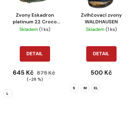
Zvony Eskadron
Zvlhčovací zvony
platinum 22 Croco
WALDHAUSEN
ashgreen
Skladem
(1 ks)
Skladem
(1 ks)
DETAIL
DETAIL
645 Kč
500 Kč
875 Kč
(–26 %)
S
M
XL
L