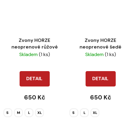
Zvony HORZE
Zvony HORZE
neoprenové růžové
neoprenové šedé
Skladem
(1 ks)
Skladem
(1 ks)
DETAIL
DETAIL
650 Kč
650 Kč
S
M
L
XL
S
L
XL