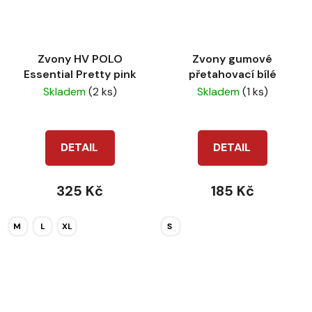
Zvony HV POLO
Zvony gumové
Essential Pretty pink
přetahovací bílé
Skladem
(2 ks)
Skladem
(1 ks)
DETAIL
DETAIL
325 Kč
185 Kč
M
L
XL
S