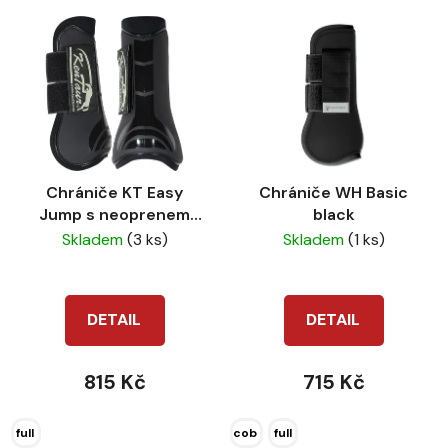
Chrániče KT Easy
Chrániče WH Basic
Jump s neoprenem
black
černé full
Skladem
(3 ks)
Skladem
(1 ks)
DETAIL
DETAIL
815 Kč
715 Kč
full
cob
full