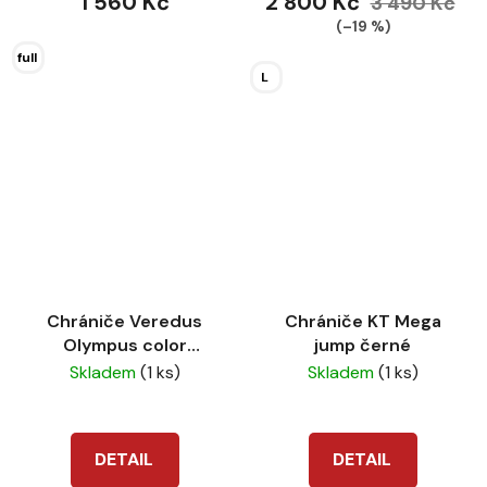
1 560 Kč
2 800 Kč
3 490 Kč
(–19 %)
full
L
Chrániče Veredus
Chrániče KT Mega
Olympus color
jump černé
černá/bílá
Skladem
(1 ks)
Skladem
(1 ks)
DETAIL
DETAIL