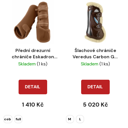
Přední drezurní
Šlachové chrániče
chrániče Eskadron
Veredus Carbon Gel
HERITAGE almond
Vento SAVE THE
Skladem
(1 ks)
Skladem
(1 ks)
SHEEP hnědé
DETAIL
DETAIL
1 410 Kč
5 020 Kč
cob
full
M
L