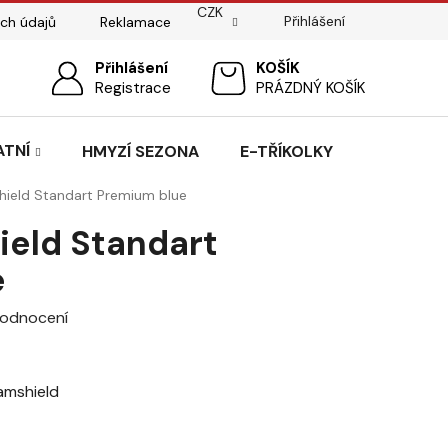
CZK
Přihlášení
ch údajů
Reklamace
ostí
Sedlářský servis
Přihlášení
Pasování sedel pro koně
NÁKUPNÍ
Registrace
PRÁZDNÝ KOŠÍK
KOŠÍK
ATNÍ
HMYZÍ SEZONA
E-TŘÍKOLKY
ield Standart Premium blue
eld Standart
e
hodnocení
amshield