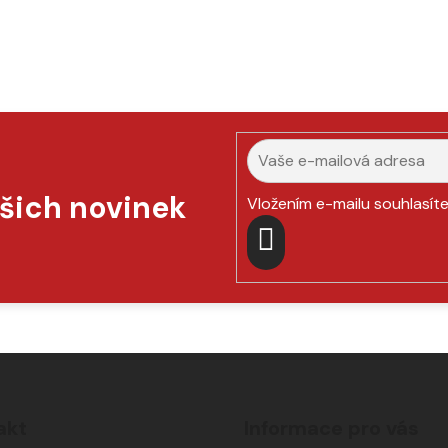
ašich novinek
Vložením e-mailu souhlasít
PŘIHLÁSIT
SE
akt
Informace pro vás