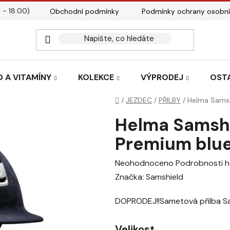
 - 18:00)
Obchodní podmínky
Podmínky ochrany osobní
Kontakty
Tabulky velik
 A VITAMÍNY
KOLEKCE
VÝPRODEJ
OST
Domů
/
JEZDEC
/
PŘILBY
/
Helma Samsh
Helma Samshi
Premium blu
Průměrné
Neohodnoceno
Podrobnosti 
hodnocení
Značka:
Samshield
produktu
DOPRODEJ!!Sametová přilba S
je
0,0
Velikost