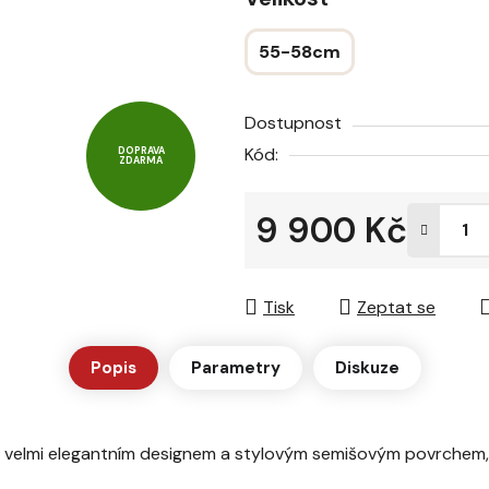
z
5
55-58cm
hvězdiček.
Dostupnost
Kód:
DOPRAVA
ZDARMA
9 900 Kč
Měrná cena:
Tisk
Zeptat se
Popis
Parametry
Diskuze
 velmi elegantním designem a stylovým semišovým povrchem, k