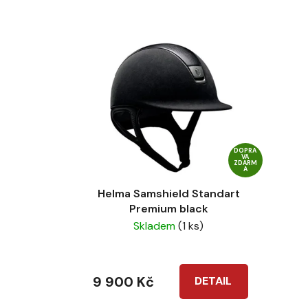
DOPRA
VA
ZDARM
A
Helma Samshield Standart
Premium black
Skladem
(1 ks)
9 900 Kč
DETAIL