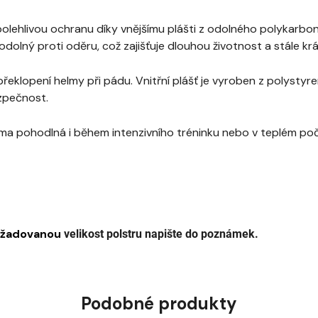
olehlivou ochranu díky vnějšímu plášti z odolného polykarbon
dolný proti oděru, což zajišťuje dlouhou životnost a stále kr
 překlopení helmy při pádu. Vnitřní plášť je vyroben z polyst
ezpečnost.
 pohodlná i během intenzivního tréninku nebo v teplém počas
ožadovano
u
velikost polstru napište do poznámek.
Podobné produkty