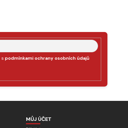
e s
podmínkami ochrany osobních údajů
MŮJ ÚČET