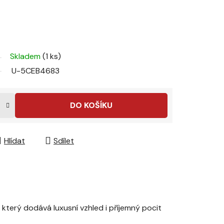
Skladem
(1 ks)
U-5CEB4683
DO KOŠÍKU
Hlídat
Sdílet
terý dodává luxusní vzhled i příjemný pocit