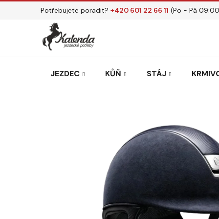
Přejít
Potřebujete poradit?
+420 601 22 66 11
(Po - Pá 09:00
na
obsah
JEZDEC
KŮŇ
STÁJ
KRMIVO