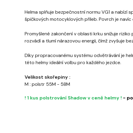
Helma splňuje bezpečnostní normu VG1 a nabízí sp
špičkových motocyklových přileb. Povrch je navíc o
Promyšlené zakončení v oblasti krku snižuje riziko
rozvádí a tlumí nárazovou energii, čímž zvyšuje b
Díky propracovanému systému odvětrávání je helma
této helmy ideální volbu pro každého jezdce.
Velikost skořepiny :
M : polstr 55M - 58M
! 1 kus polstrování Shadow v ceně helmy !
- p