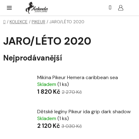
Přejít
Hledat
NÁK
KOŠ
na
obsah
Domů
/
KOLEKCE
/
PIKEUR
/
JARO/LÉTO 2020
JARO/LÉTO 2020
Nejprodávanější
Mikina Pikeur Hemera caribbean sea
Skladem
(1 ks)
1 820 Kč
2 270 Kč
Dětské legíny Pikeur ida grip dark shadow
Skladem
(1 ks)
2 120 Kč
3 030 Kč