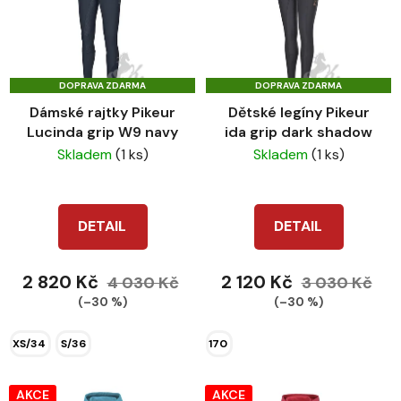
p
o
i
d
s
u
p
k
DOPRAVA ZDARMA
DOPRAVA ZDARMA
r
t
Dámské rajtky Pikeur
Dětské legíny Pikeur
o
ů
Lucinda grip W9 navy
ida grip dark shadow
d
Skladem
(1 ks)
Skladem
(1 ks)
u
k
t
DETAIL
DETAIL
ů
2 820 Kč
2 120 Kč
4 030 Kč
3 030 Kč
(–30 %)
(–30 %)
XS/34
S/36
170
AKCE
AKCE