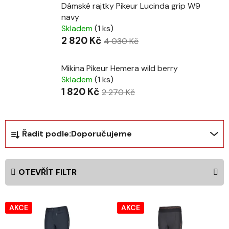
Dámské rajtky Pikeur Lucinda grip W9
navy
Skladem
(1 ks)
2 820 Kč
4 030 Kč
Mikina Pikeur Hemera wild berry
Skladem
(1 ks)
1 820 Kč
2 270 Kč
Ř
Řadit podle:
Doporučujeme
a
z
e
OTEVŘÍT FILTR
n
í
V
p
AKCE
AKCE
ý
r