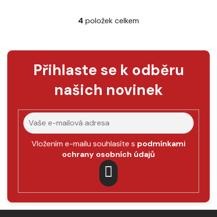
4
položek celkem
O
v
l
á
Přihlaste se k odběru
d
a
našich novinek
c
í
p
r
v
k
Vložením e-mailu souhlasíte s
podmínkami
y
ochrany osobních údajů
v
ý
p
PŘIHLÁSIT
i
SE
s
Z
u