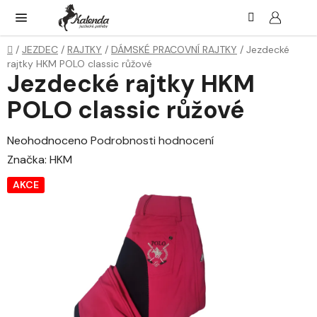
Přejít
Hledat
NÁK
KOŠ
na
obsah
Domů
/
JEZDEC
/
RAJTKY
/
DÁMSKÉ PRACOVNÍ RAJTKY
/
Jezdecké
rajtky HKM POLO classic růžové
Jezdecké rajtky HKM
POLO classic růžové
Průměrné
Neohodnoceno
Podrobnosti hodnocení
hodnocení
Značka:
HKM
produktu
AKCE
je
0,0
z
5
hvězdiček.