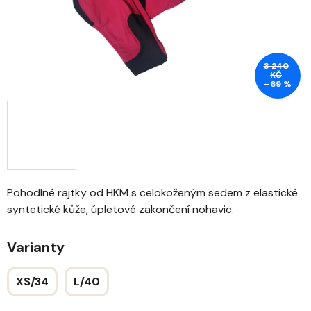
3 240
KČ
–69 %
Pohodlné rajtky od HKM s celokoženým sedem z elastické
syntetické kůže, úpletové zakončení nohavic.
Varianty
XS/34
L/40