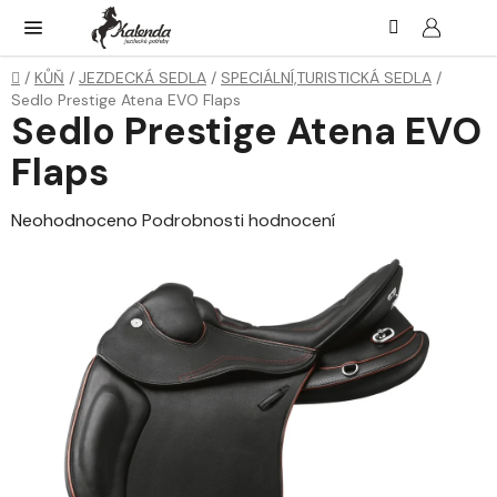
Přejít
Hledat
NÁK
KOŠ
na
obsah
Domů
/
KŮŇ
/
JEZDECKÁ SEDLA
/
SPECIÁLNÍ,TURISTICKÁ SEDLA
/
Sedlo Prestige Atena EVO Flaps
Sedlo Prestige Atena EVO
Flaps
Průměrné
Neohodnoceno
Podrobnosti hodnocení
hodnocení
produktu
je
0,0
z
5
hvězdiček.