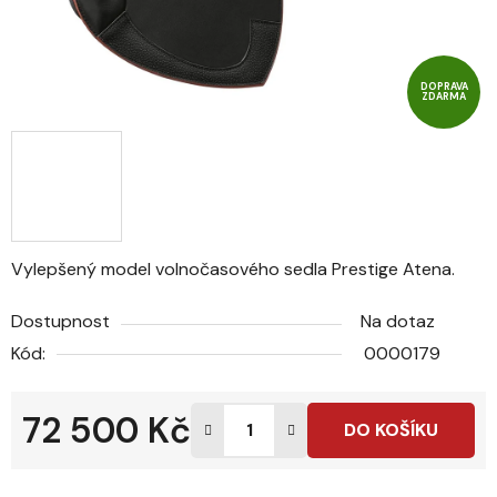
DOPRAVA
ZDARMA
Vylepšený model volnočasového sedla Prestige Atena.
Dostupnost
Na dotaz
Kód:
0000179
72 500 Kč
DO KOŠÍKU
Měrná cena: