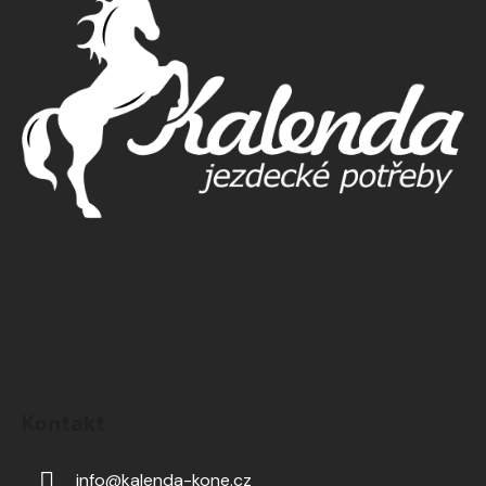
Kontakt
info
@
kalenda-kone.cz