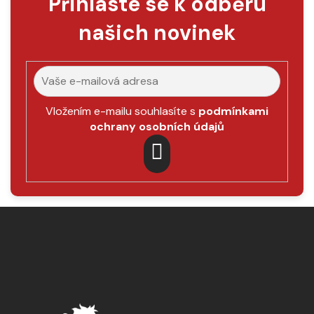
Přihlaste se k odběru
našich novinek
Vložením e-mailu souhlasíte s
podmínkami
ochrany osobních údajů
PŘIHLÁSIT
SE
Z
á
p
a
t
í