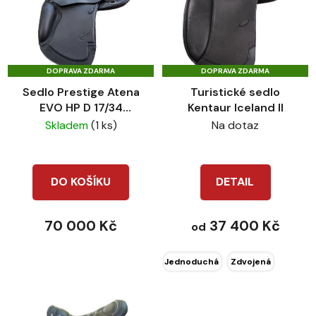
DOPRAVA ZDARMA
DOPRAVA ZDARMA
Sedlo Prestige Atena
Turistické sedlo
EVO HP D 17/34
Kentaur Iceland II
SKLADEM
Skladem
(1 ks)
Na dotaz
DO KOŠÍKU
DETAIL
70 000 Kč
37 400 Kč
od
Jednoduchá
Zdvojená