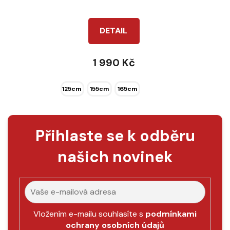
produktu
je
DETAIL
4,5
z
1 990 Kč
5
hvězdiček.
125cm
155cm
165cm
Přihlaste se k odběru
našich novinek
Vložením e-mailu souhlasíte s
podmínkami
ochrany osobních údajů