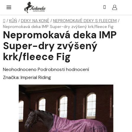
Přejít
Hledat
NÁK
KOŠ
na
obsah
Domů
/
KŮŇ
/
DEKY NA KONĚ
/
NEPROMOKAVÉ DEKY S FLEECEM
/
Nepromokavá deka IMP Super-dry zvýšený krk/fleece Fig
Nepromokavá deka IMP
Super-dry zvýšený
krk/fleece Fig
Průměrné
Neohodnoceno
Podrobnosti hodnocení
hodnocení
Značka:
Imperial Riding
produktu
je
0,0
z
5
hvězdiček.