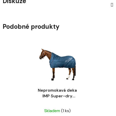
Diskuze
Podobné produkty
Nepromokavá deka
IMP Super-dry
zvýšený krk / fleece
Průměrné
sapphire
Skladem
(1 ks)
hodnocení