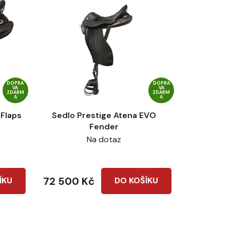
DOPRA
DOPRA
VA
VA
ZDARM
ZDARM
A
A
 Flaps
Sedlo Prestige Atena EVO
Fender
Na dotaz
72 500 Kč
ÍKU
DO KOŠÍKU