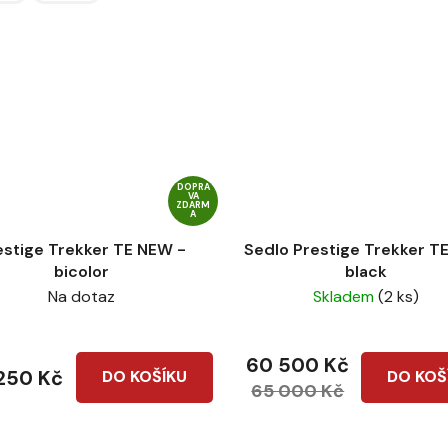
DOPRA
VA
ZDARM
A
estige Trekker TE NEW -
Sedlo Prestige Trekker TE
bicolor
black
Na dotaz
Skladem
(2 ks)
60 500 Kč
250 Kč
DO KOŠÍKU
DO KOŠ
65 000 Kč