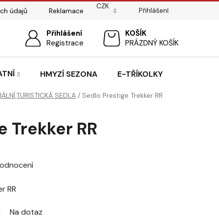
CZK
Přihlášení
ch údajů
Reklamace
ostí
Sedlářský servis
Přihlášení
Pasování sedel pro koně
NÁKUPNÍ
Registrace
PRÁZDNÝ KOŠÍK
KOŠÍK
ATNÍ
HMYZÍ SEZONA
E-TŘÍKOLKY
IÁLNÍ,TURISTICKÁ SEDLA
/
Sedlo Prestige Trekker RR
e Trekker RR
hodnocení
er RR
Na dotaz