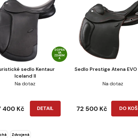
DOPRA
VA
ZDARM
A
uristické sedlo Kentaur
Sedlo Prestige Atena EVO
Iceland II
Na dotaz
Na dotaz
 400 Kč
72 500 Kč
DETAIL
DO KOŠ
chá
Zdvojená