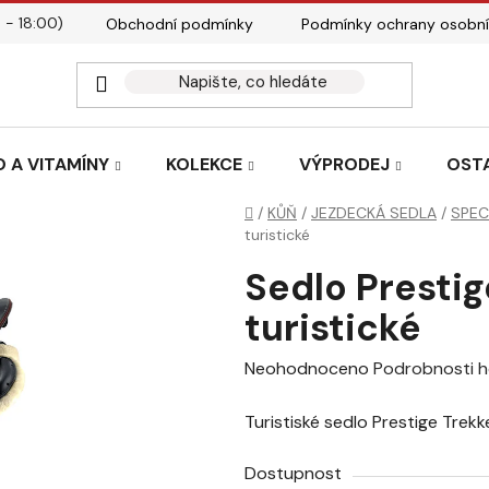
 - 18:00)
Obchodní podmínky
Podmínky ochrany osobní
Kontakty
Tabulky velik
 A VITAMÍNY
KOLEKCE
VÝPRODEJ
OST
Domů
/
KŮŇ
/
JEZDECKÁ SEDLA
/
SPEC
turistické
Sedlo Prestig
turistické
Průměrné
Neohodnoceno
Podrobnosti 
hodnocení
Turistiské sedlo Prestige Trekk
produktu
je
Dostupnost
0,0