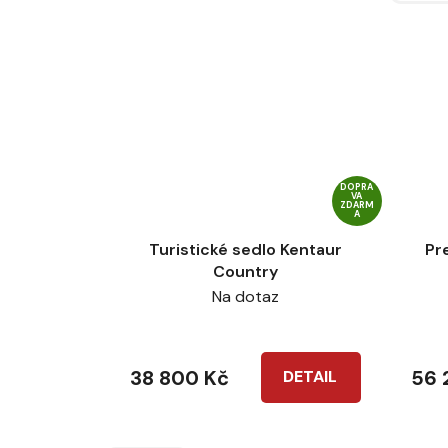
DOPRA
VA
ZDARM
A
Turistické sedlo Kentaur
Pr
Country
Na dotaz
38 800 Kč
56 
DETAIL