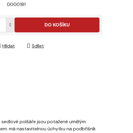
0000181
DO KOŠÍKU
Hlídat
Sdílet
ěné sedlové polšáře jsou potažené umělým
kem. má nastavitelnou úchytku na podbřišník