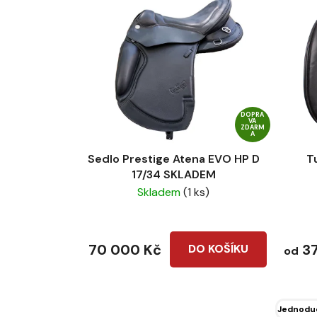
DOPRA
VA
ZDARM
A
Sedlo Prestige Atena EVO HP D
T
17/34 SKLADEM
Skladem
(1 ks)
70 000 Kč
37
DO KOŠÍKU
od
Jednodu