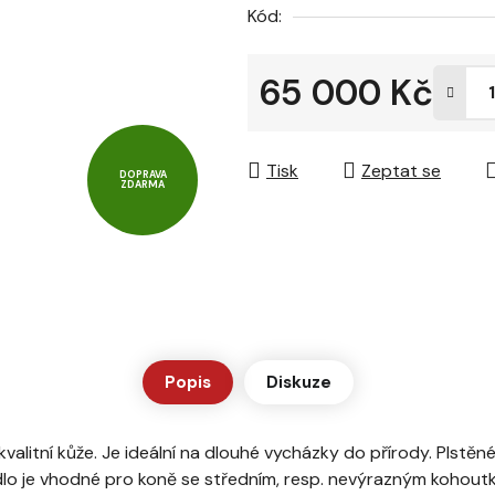
Kód:
z
5
65 000 Kč
hvězdiček.
Měrná cena:
Tisk
Zeptat se
DOPRAVA
ZDARMA
Popis
Diskuze
 kvalitní kůže. Je ideální na dlouhé vycházky do přírody. Plst
dlo je vhodné pro koně se středním, resp. nevýrazným kohout