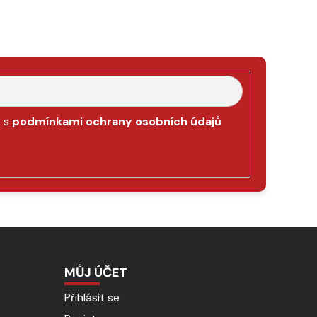
e s
podmínkami ochrany osobních údajů
MŮJ ÚČET
Přihlásit se