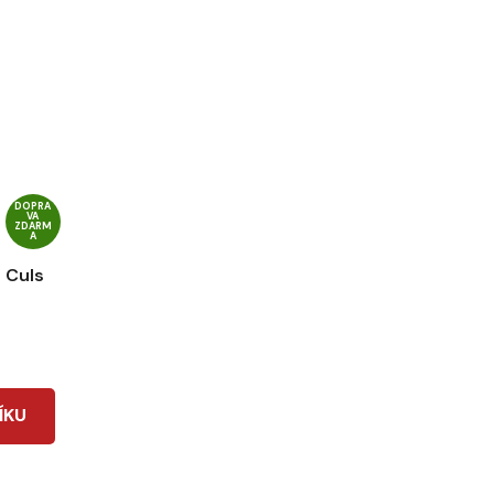
DOPRA
VA
ZDARM
A
 Culs
ÍKU