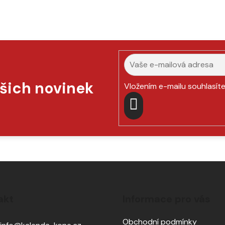
ašich novinek
Vložením e-mailu souhlasít
PŘIHLÁSIT
SE
akt
Informace pro vás
Obchodní podmínky