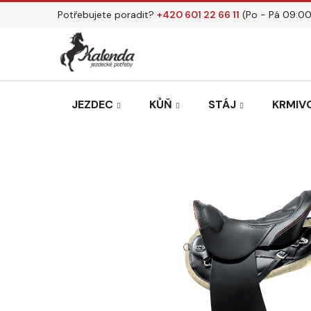
Přejít
Potřebujete poradit?
+420 601 22 66 11
(Po - Pá 09:00
na
obsah
JEZDEC
KŮŇ
STÁJ
KRMIVO