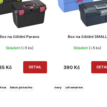
Box na čištění Parano
Box na čištění SMAL
Skladem
(>5 ks)
Skladem
(>5 ks)
85 Kč
390 Kč
DETAIL
DETA
hsia
black pistachio
navy
ultramarine