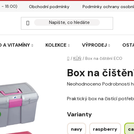
 - 18:00)
Obchodní podmínky
Podmínky ochrany osobní
Kontakty
Tabulky velik
 A VITAMÍNY
KOLEKCE
VÝPRODEJ
OST
Domů
/
KŮŇ
/
Box na čištění ECO
Box na čiště
Průměrné
Neohodnoceno
Podrobnosti 
hodnocení
Praktický box na čistící potře
produktu
je
Varianty
0,0
z
navy
raspberry
ca
5