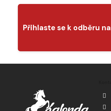
Přihlaste se k odběru n
Z
á
Kont
p
a
t
í