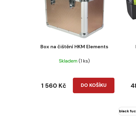
Box na čištění HKM Elements
Skladem
(1 ks)
1 560 Kč
4
DO KOŠÍKU
black fuc