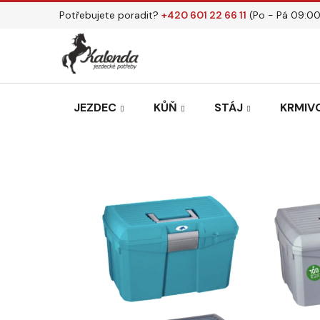
Přejít
Potřebujete poradit?
+420 601 22 66 11
(Po - Pá 09:00
na
obsah
JEZDEC
KŮŇ
STÁJ
KRMIVO