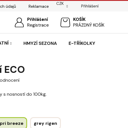
CZK
Přihlášení
ch údajů
Reklamace
ostí
Sedlářský servis
Přihlášení
Pasování sedel pro koně
NÁKUPNÍ
Registrace
PRÁZDNÝ KOŠÍK
KOŠÍK
ATNÍ
HMYZÍ SEZONA
E-TŘÍKOLKY
ní ECO
hodnocení
by s nosností do 100kg.
pri breeze
grey rigen