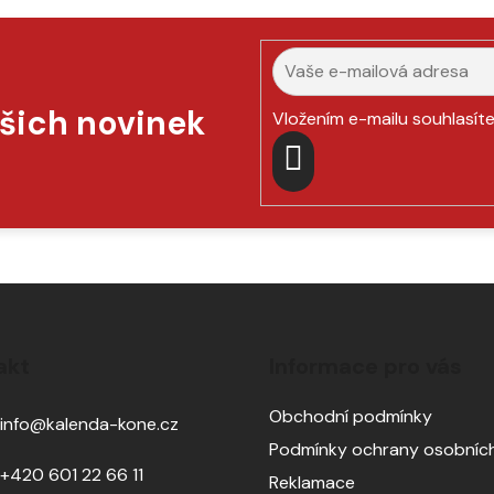
ašich novinek
Vložením e-mailu souhlasít
PŘIHLÁSIT
SE
akt
Informace pro vás
Obchodní podmínky
info
@
kalenda-kone.cz
Podmínky ochrany osobních
+420 601 22 66 11
Reklamace