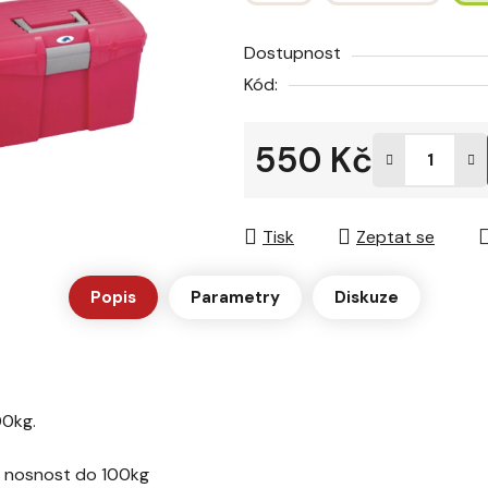
hvězdiček.
Dostupnost
Kód:
550 Kč
Měrná cena:
Tisk
Zeptat se
Popis
Parametry
Diskuze
00kg.
má nosnost do 100kg