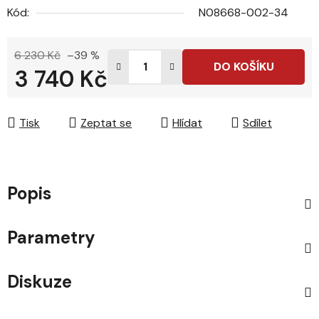
Kód:
N08668-002-34
6 230 Kč
–39 %
DO KOŠÍKU
3 740 Kč
Měrná cena:
Tisk
Zeptat se
Hlídat
Sdílet
Popis
Parametry
Diskuze