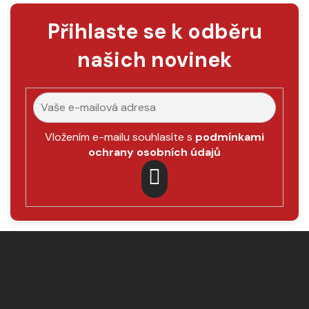
Přihlaste se k odběru
našich novinek
Vložením e-mailu souhlasíte s
podmínkami
ochrany osobních údajů
PŘIHLÁSIT
SE
Z
á
p
a