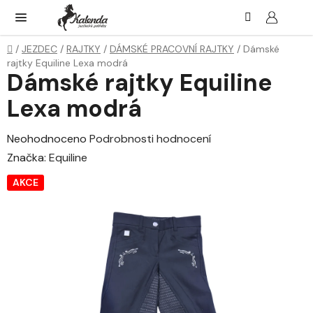
Přejít
Hledat
NÁK
KOŠ
na
obsah
Domů
/
JEZDEC
/
RAJTKY
/
DÁMSKÉ PRACOVNÍ RAJTKY
/
Dámské
rajtky Equiline Lexa modrá
Dámské rajtky Equiline
Lexa modrá
Průměrné
Neohodnoceno
Podrobnosti hodnocení
hodnocení
Značka:
Equiline
produktu
AKCE
je
0,0
z
5
hvězdiček.