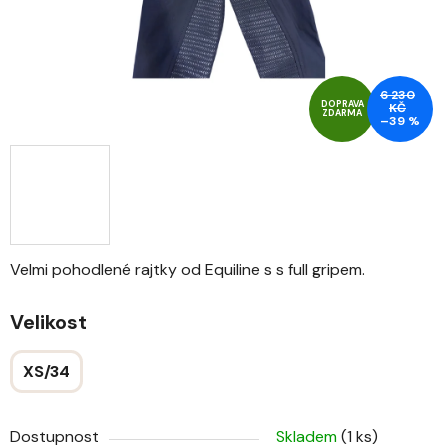
6 230
DOPRAVA
KČ
ZDARMA
–39 %
Velmi pohodlené rajtky od Equiline s s full gripem.
Velikost
XS/34
Dostupnost
Skladem
(1 ks)